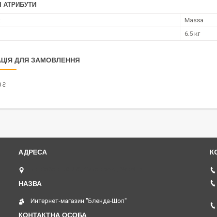
І АТРИБУТИ
к
Massa
6.5 кг
ЦІЯ ДЛЯ ЗАМОВЛЕННЯ
 ₴
пр. Соборний 273, Запоріжжя, Україна
Интернет-магазин "Бленда-Шоп"