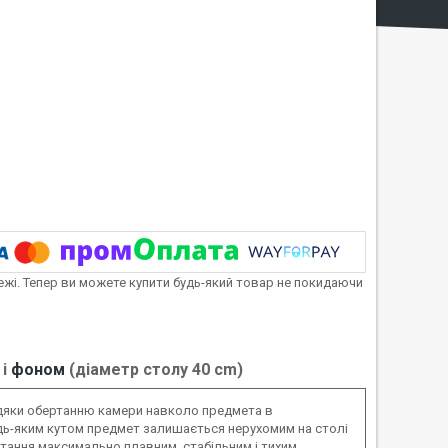
тежі. Тепер ви можете купити будь-який товар не покидаючи
 і
фоном
(діаметр столу 40 cm)
вдяки обертанню камери навколо предмета в
удь-яким кутом предмет залишається нерухомим на столі
тання максимально плавним, стабільним і тихим.