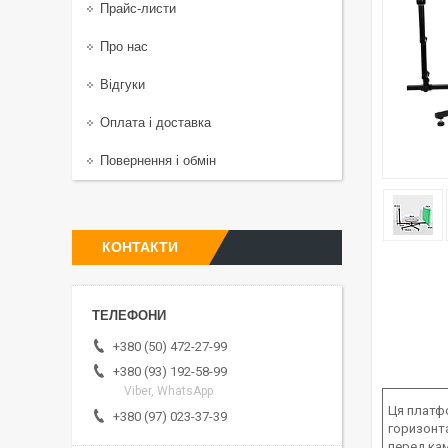
Прайс-листи
Про нас
Відгуки
Оплата і доставка
Повернення і обмін
КОНТАКТИ
+380 (50) 472-27-99
+380 (93) 192-58-99
Viber, WhatsApp
Ця платф
+380 (97) 023-37-39
горизонт
перед кам