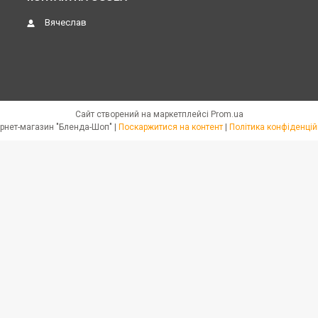
Вячеслав
Сайт створений на маркетплейсі
Prom.ua
Интернет-магазин "Бленда-Шоп" |
Поскаржитися на контент
|
Політика конфіденцій