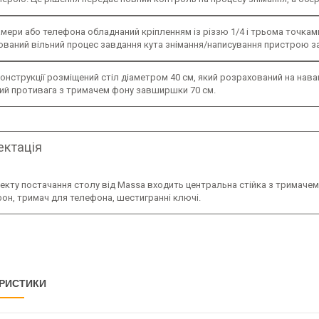
мери або телефона обладнаний кріпленням із різзю 1/4 і трьома точкам
зований вільний процес завдання кута знімання/написування пристрою 
конструкції розміщений стіл діаметром 40 см, який розрахований на нава
ий противага з тримачем фону завширшки 70 см.
ктація
кту постачання столу від Massa входить центральна стійка з тримачем 
он, тримач для телефона, шестигранні ключі.
РИСТИКИ