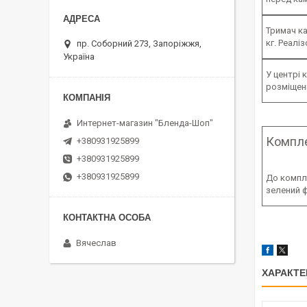
Тримач ка
кг. Реалі
пр. Соборний 273, Запоріжжя,
Україна
У центрі 
розміщен
Интернет-магазин "Бленда-Шоп"
Компле
+380931925899
+380931925899
+380931925899
До компле
зелений ф
Вячеслав
ХАРАКТЕ