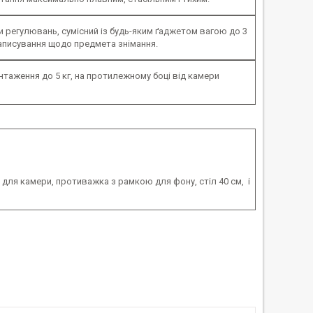
и регулювань, сумісний із будь-яким ґаджетом вагою до 3
записування щодо предмета знімання.
нтаження до 5 кг, на протилежному боці від камери
для камери, противажка з рамкою для фону, стіл 40 см, і