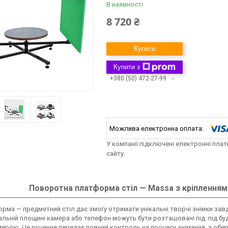
В наявності
8 720 ₴
Купити
Купити з
+380 (50) 472-27-99
У компанії підключені електронні пла
сайту.
Поворотна платформа стіл — Massa з кріпленням
орма — предметний стіл дає змогу отримати унікальні творчі знімки за
альній площині камера або телефон можуть бути розташовані під під б
ерою. Це рішення передає повний контроль на процесу знімання, а обер