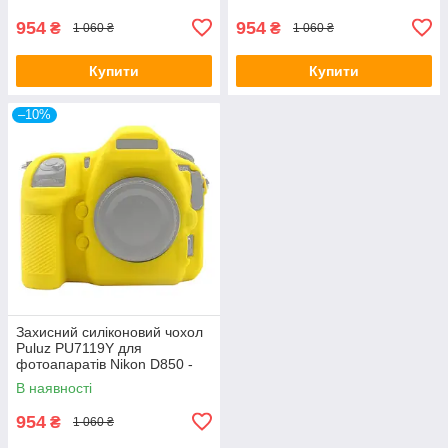
954
954
₴
₴
1 060 ₴
1 060 ₴
Купити
Купити
–10%
Захисний силіконовий чохол
Puluz PU7119Y для
фотоапаратів Nikon D850 -
жовтий
В наявності
954
₴
1 060 ₴