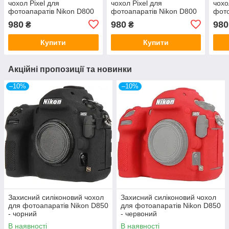
чохол Pixel для
чохол Pixel для
чохо
фотоапаратів Nikon D800
фотоапаратів Nikon D800
фото
— камуфляж (пипля) (код
— камуфляж (джунглі)
— ка
980
980
980
₴
₴
TBD0603887301C)
(код TBD0603887301B)
(код
Купити
Купити
Акційні пропозиції та новинки
–10%
–10%
Захисний силіконовий чохол
Захисний силіконовий чохол
для фотоапаратів Nikon D850
для фотоапаратів Nikon D850
- чорний
- червоний
В наявності
В наявності