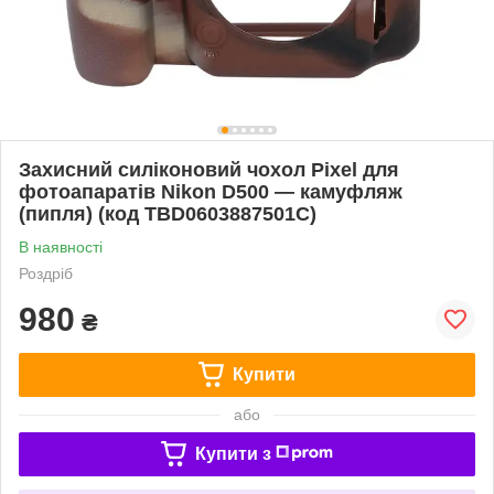
Захисний силіконовий чохол Pixel для
фотоапаратів Nikon D500 — камуфляж
(пипля) (код TBD0603887501C)
В наявності
Роздріб
980
₴
Купити
або
Купити з