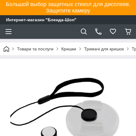
Большой выбор защитных стекол для дисплеев.
Защитите камеру
Интернет-магазин "Бленда-Шоп"
Товари та послуги
Кришки
Тримачі для кришок
Т