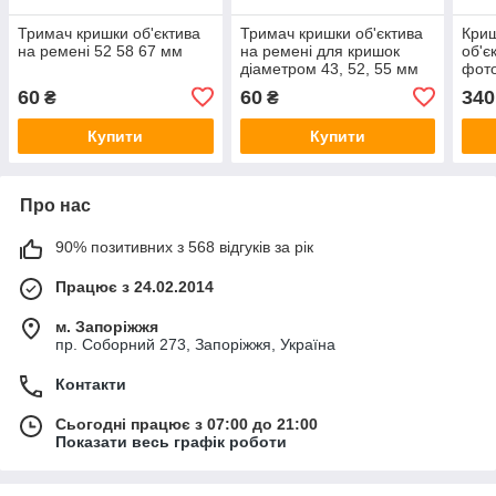
Тримач кришки об'єктива
Тримач кришки об'єктива
Криш
на ремені 52 58 67 мм
на ремені для кришок
об'є
діаметром 43, 52, 55 мм
фото
X100
60
60
340
₴
₴
X100
Купити
Купити
Про нас
90% позитивних з 568 відгуків за рік
Працює з 24.02.2014
м. Запоріжжя
пр. Соборний 273, Запоріжжя, Україна
Контакти
Сьогодні працює з 07:00 до 21:00
Показати весь графік роботи