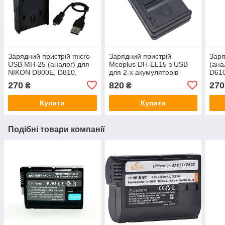
Зарядний пристрій micro
Зарядний пристрій
Заря
USB MH-25 (аналог) для
Mcoplus DH-EL15 з USB
(ана
NIKON D800E, D810,
для 2-х акумуляторів
D610
D750, 1 V1, D610, D800
Nikon EN-EL15
D700
270
820
270
₴
₴
(АКБ EN-EL15)
EN-
Купити
Купити
Подібні товари компанії