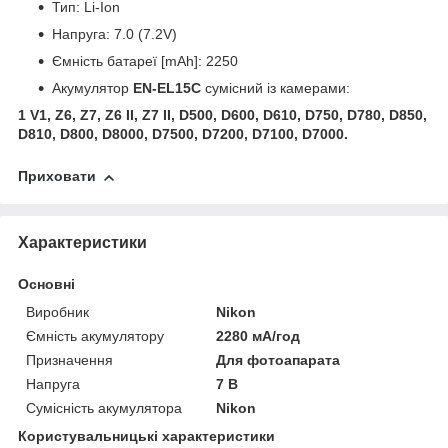
Тип: Li-Ion
Напруга: 7.0 (7.2V)
Ємність батареї [mAh]: 2250
Акумулятор
EN-EL15C
сумісний із камерами:
1 V1, Z6, Z7, Z6 II, Z7 II, D500, D600, D610, D750, D780, D850,
D810, D800, D8000, D7500, D7200, D7100, D7000.
Приховати
Характеристики
Основні
Виробник
Nikon
Ємність акумулятору
2280 мА/год
Призначення
Для фотоапарата
Напруга
7 В
Сумісність акумулятора
Nikon
Користувальницькі характеристики