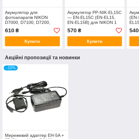
Акумулятор для
Акумулятор PP-NIK-EL15C
Аку
фотоапаратів NIKON
— EN-EL15C (EN-EL15,
(EN-
D7000, D7100, D7200,
EN-EL15B) для NIKON 1
EL15
D600, D610, D800, D810 -
V1, Z6, Z7, Z6 II, Z7 II —
1 V1,
610
570
540
₴
₴
EN-EL15 (аналог) 2500 ma
аналог 2250 ma
анал
Купити
Купити
Акційні пропозиції та новинки
–10%
Мережевий адаптер EH-5A +