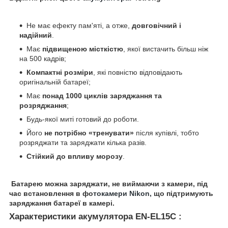
Не має ефекту пам'яті, а отже,
довговічний і
надійний
.
Має
підвищеною місткістю
, якої вистачить більш ніж
на 500 кадрів;
Компактні розміри
, які повністю відповідають
оригінальній батареї;
Має
понад 1000 циклів заряджання та
розряджання
;
Будь-якої миті готовий до роботи.
Його
не потрібно «тренувати»
після купівлі, тобто
розряджати та заряджати кілька разів.
Стійкий до впливу морозу
.
Батарею можна заряджати, не виймаючи з камери, під
час встановлення в фо
токамери Nikon,
що підтримують
заряджання батареї в камері.
Характеристики акумулятора
EN-EL15C :