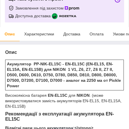
Замовлення під захистом
Доступна доставка
Опис
Характеристики
Доставка
Оплата
Умови п
Опис
Акумулятор PP-NIK-EL15C - EN-EL15С (EN-EL15, EN-
EL15A, EN-EL15B) для NIKON 1 V1, Z6, Z7, Z6 II, Z7 II,
D500, D600, D610, D750, D780, D850, D810, D800, D8000,
D7500, D7200, D7100, D7000 - аналог на 2250 ма от Pickle
Power
Високоякісна батарея
EN-EL15C
для
NIKON
. (може
використовуватися замість акумуляторів EN-EL15, EN-EL15A,
EN-EL15B)
Рекомендації з експлуатації акумулятора
EN-
EL15C
Відмітні риси цього ак
умулятора:<
/strong>