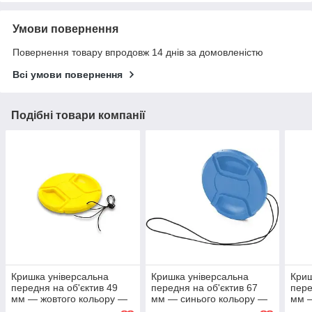
Умови повернення
Повернення товару впродовж 14 днів за домовленістю
Всі умови повернення
Подібні товари компанії
Кришка універсальна
Кришка універсальна
Криш
передня на об'єктив 49
передня на об'єктив 67
пере
мм — жовтого кольору —
мм — синього кольору —
мм —
з внутрішнім зачіпанням і
з внутрішнім зачіпанням і
з вн