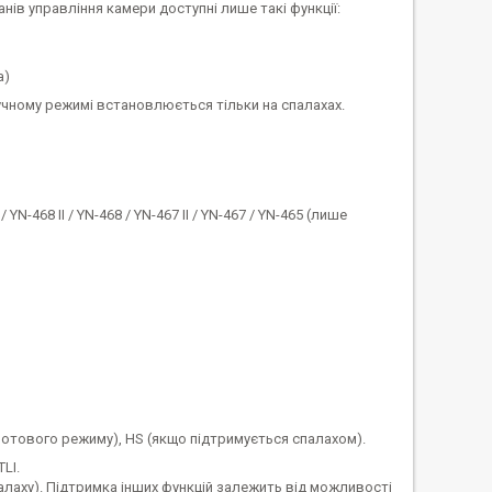
нів управління камери доступні лише такі функції:
а)
ручному режимі встановлюється тільки на спалахах.
/ YN-468 II / YN-468 / YN-467 II / YN-467 / YN-465 (лише
дротового режиму), HS (якщо підтримується спалахом).
LI.
спалаху). Підтримка інших функцій залежить від можливості