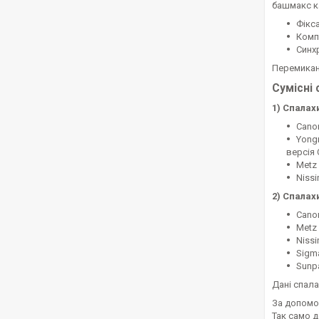
башмакс ка
Фікса
Комп
Синх
Перемиканн
Сумісні 
1) Спалах
Canon
Yongn
версія 
Metz 
Nissi
2) Спалах
Canon
Metz
Nissi
Sigma
Sunp
Дані спала
За допомо
Так само д