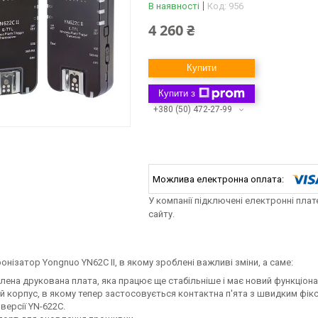
В наявності
Код:
956
4 260 ₴
Купити
Купити з
+380 (50) 472-27-99
У компанії підключені електронні пла
сайту.
онізатор Yongnuo YN62C II, в якому зроблені важливі зміни, а саме:
лена друкована плата, яка працює ще стабільніше і має новий функціон
й корпус, в якому тепер застосовується контактна п'ята з швидким фік
версії YN-622C.