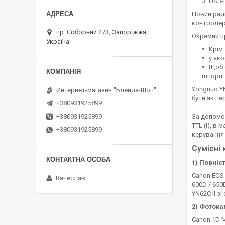
USB-
Новий раді
контролер
пр. Соборний 273, Запоріжжя,
Окремий п
Україна
Крім 
у як
Щоб 
шторці 
Yongnuo YN
Интернет-магазин "Бленда-Шоп"
бути як пе
+380931925899
+380931925899
За допомо
TTL (I), в
+380931925899
керування
Сумісні
1) Повніс
Canon EOS 1
Вячеслав
600D / 650
YN62C II з
2) Фоток
Canon 1D M