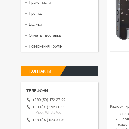
Прайс-листи
Про нас
Відгуки
Оплата і доставка
Повернення і обмін
КОНТАКТИ
+380 (50) 472-27-99
Радіосинхр
+380 (93) 192-58-99
Viber, WhatsApp
Онов
Нови
+380 (97) 023-37-39
першої 