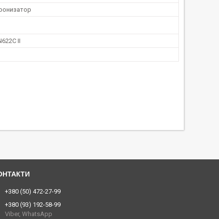
ронизатор
622C II
+380 (50) 472-27-99
+380 (93) 192-58-99
Viber, WhatsApp