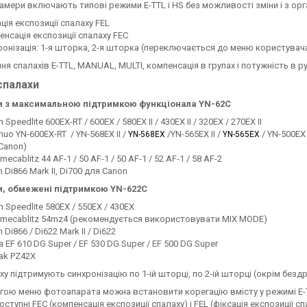
мери включають типові режими E-TTL і HS без можливості зміни і з орга
ція експозиції спалаху FEL
енсація експозиції спалаху FEC
ронізація: 1-я шторка, 2-я шторка (переключається до меню користувач
я спалахів E-TTL, MANUAL, MULTI, компенсація в групах і потужність в 
спалахи
и з максимальною підтримкою функціонала YN-62C
 Speedlite 600EX-RT / 600EX / 580EX II / 430EX II / 320EX / 270EX II
uo YN-600EX-RT / YN-568EX II /
/YN-565EX II /
/ YN-500EX 
YN-568EX
YN-565EX
Canon)
mecablitz 44 AF-1 / 50 AF-1 / 50 AF-1 / 52 AF-1 / 58 AF-2
n Di866 Mark II, Di700 для Canon
и, обмежені підтримкою YN-622C
 Speedlite 580EX / 550EX / 430EX
 mecablitz 54mz4 (рекомендується використовувати MIX MODE)
n Di866 / Di622 Mark II / Di622
 EF 610 DG Super / EF 530 DG Super / EF 500 DG Super
ak PZ42X
ху підтримують синхронізацію по 1-ій шторці, по 2-ій шторці (окрім без
гою меню фотоапарата можна встановити корегацію вмісту у режимі E-T
оступні FEC (компенсація експозиції спалаху) і FEL (фіксація експозиції 