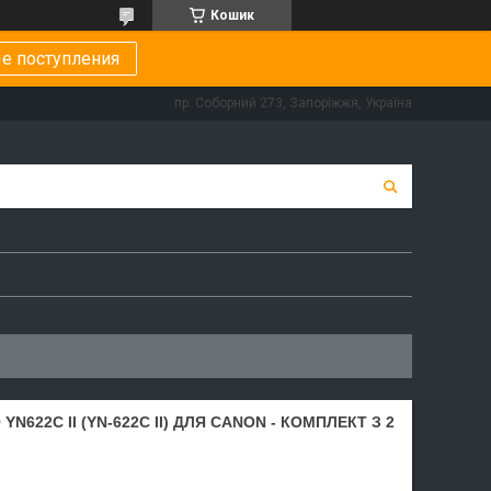
Кошик
е поступления
пр. Соборний 273, Запоріжжя, Україна
622C II (YN-622C II) ДЛЯ CANON - КОМПЛЕКТ З 2