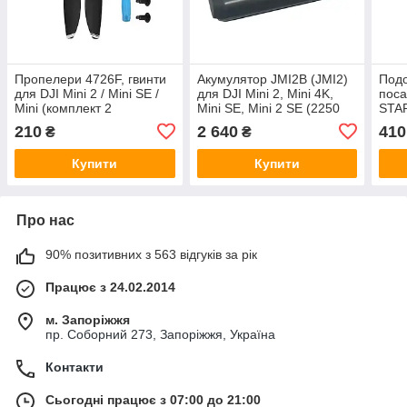
Пропелери 4726F, гвинти
Акумулятор JMI2B (JMI2)
Подо
для DJI Mini 2 / Mini SE /
для DJI Mini 2, Mini 4K,
поса
Mini (комплект 2
Mini SE, Mini 2 SE (2250
STAR
пропелери + гвинти +
mAh)
210
2 640
410
₴
₴
викрутка)
Купити
Купити
Про нас
90% позитивних з 563 відгуків за рік
Працює з 24.02.2014
м. Запоріжжя
пр. Соборний 273, Запоріжжя, Україна
Контакти
Сьогодні працює з 07:00 до 21:00