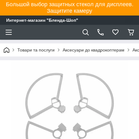
Большой выбор защитных стекол для дисплеев.
Защитите камеру
Интернет-магазин "Бленда-Шоп"
Товари та послуги
Аксесуари до квадрокоптерам
Акс