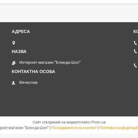
пр. Соборний 273, Запоріжжя, Україна
Интернет-магазин "Бленда-Шоп"
Вячеслав
Сайт створений на маркетплейсі
Prom.ua
Интернет-магазин "Бленда-Шоп" |
Поскаржитися на контент
|
Політика конфіденцій