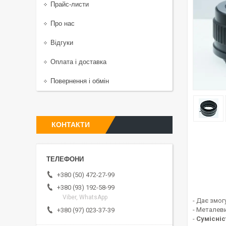
Прайс-листи
Про нас
Відгуки
Оплата і доставка
Повернення і обмін
КОНТАКТИ
+380 (50) 472-27-99
+380 (93) 192-58-99
Viber, WhatsApp
- Дає змог
- Металеви
+380 (97) 023-37-39
-
Сумісніс