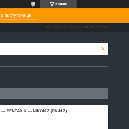
Кошик
е поступления
пр. Соборний 273, Запоріжжя, Україна
— PENTAX K — NIKON Z (PK-N.Z)