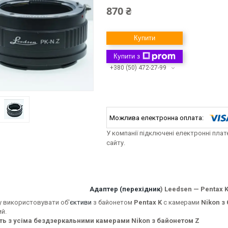
870 ₴
Купити
Купити з
+380 (50) 472-27-99
У компанії підключені електронні пла
сайту.
Адаптер (перехідник
) Leedsen — Pentax K
у використовувати об'
єктиви
з байонетом
Pentax K
c камерами
Nikon з
й.
ть з усіма бездзеркальними камерами Nikon з байонетом Z