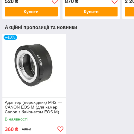
520
870
2 2
₴
₴
(EF
Купити
Купити
Акційні пропозиції та новинки
–10%
Адаптер (перехідник) M42 —
CANON EOS M (для камер
Canon з байонетом EOS M)
для EOS M, M3, M10, M5,
В наявності
M6, M50
360
₴
400 ₴