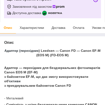
Замовлення під захистом
Доступна доставка
Опис
Характеристики
Доставка
Оплата
Умови п
Опис
Адаптер (перехідник
) Leedsen — Canon FD — Canon EF-M
(EOS M) (FD-EOS M)
Адаптер — перехідник для бездзеркальних фотоапаратів
Canon EOS M (EF-M)
з байонетом EF-M, що дає змогу використовувати
об'
єктиви
з приєднувальним байонетом Canon FD
- Металевий
-
Сумісність з усіма бездзеркальними камерами CANON