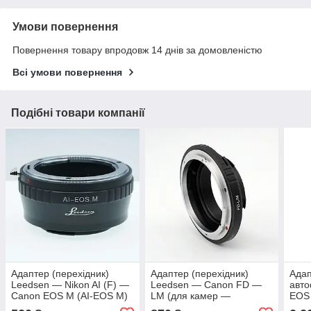
Умови повернення
Повернення товару впродовж 14 днів за домовленістю
Всі умови повернення
Подібні товари компанії
Адаптер (перехідник)
Адаптер (перехідник)
Адап
Leedsen — Nikon AI (F) —
Leedsen — Canon FD —
авто
Canon EOS M (AI-EOS M)
LM (для камер —
EOS 
байонетом Leica M)
S на