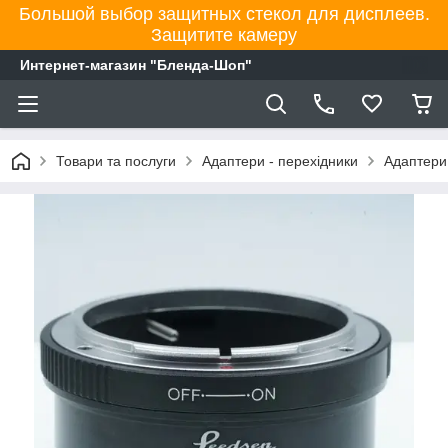
Большой выбор защитных стекол для дисплеев.
Защитите камеру
Интернет-магазин "Бленда-Шоп"
Товари та послуги
Адаптери - перехідники
Адаптери