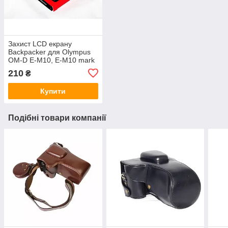
Захист LCD екрану
Backpacker для Olympus
OM-D E-M10, E-M10 mark
II, E-M1, E-M1 mark II, E-
210
₴
M5 mark II - скло
Купити
Подібні товари компанії