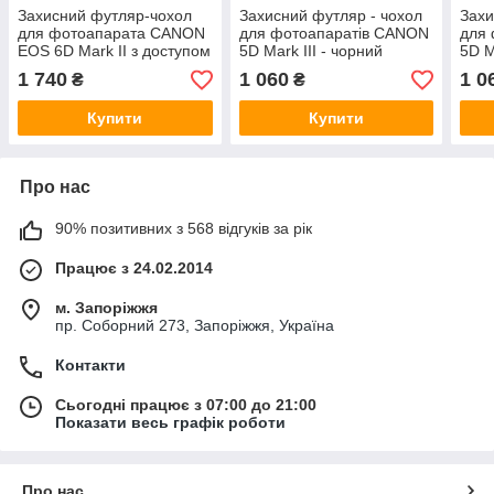
Захисний футляр-чохол
Захисний футляр - чохол
Захи
для фотоапарата CANON
для фотоапаратів CANON
для
EOS 6D Mark II з доступом
5D Mark III - чорний
5D M
до батарейного відсіку —
1 740
1 060
1 0
₴
₴
кави
Купити
Купити
Про нас
90% позитивних з 568 відгуків за рік
Працює з 24.02.2014
м. Запоріжжя
пр. Соборний 273, Запоріжжя, Україна
Контакти
Сьогодні працює з 07:00 до 21:00
Показати весь графік роботи
Про нас