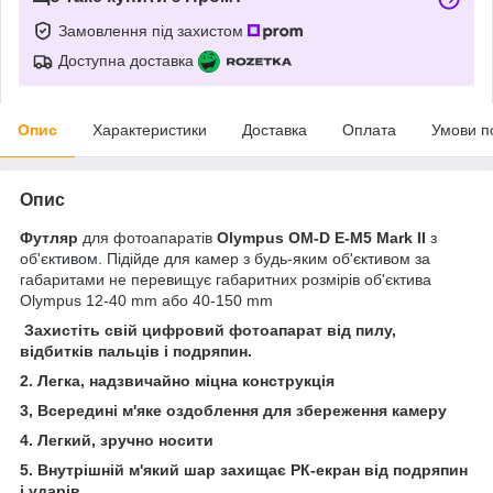
Замовлення під захистом
Доступна доставка
Опис
Характеристики
Доставка
Оплата
Умови п
Опис
Футляр
для фотоапаратів
Olympus OM-D E-M5 Mark II
з
об'
єктивом
. Підійде для камер з будь-яким об'єктивом за
габаритами не перевищує габаритних розмірів об'єктива
Olympus 12-40 mm або 40-150 mm
Захистіть свій цифровий фотоапарат від пилу,
відбитків пальців і подряпин.
2. Легка, надзвичайно міцна конструкція
3, Всередині м'яке оздоблення для збереження камеру
4. Легкий, зручно носити
5. Внутрішній м'який шар захищає РК-екран від подряпин
і ударів