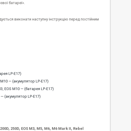
вої батареї».
ується виконати наступну інструкцію перед постійним
арея LP-E17)
 M10 — (акумулятор LP-E17)
3, EOS M10 — (батарея LP-E17)
 — (акумулятор LP-E17)
200D, 250D, EOS M3, M5, M6, M6 Mark II, Rebel