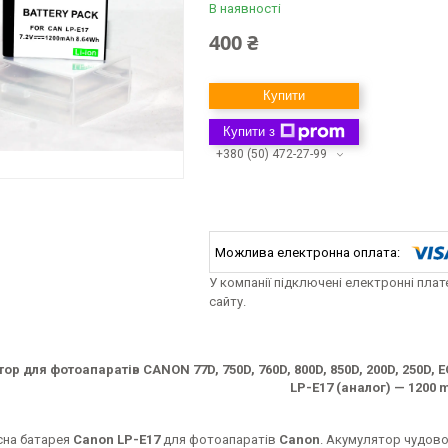
В наявності
400 ₴
Купити
Купити з
+380 (50) 472-27-99
У компанії підключені електронні пла
сайту.
ор для фотоапаратів CANON 77D, 750D, 760D, 800D, 850D, 200D, 250D, EO
LP-E17 (аналог) — 1200 
сна батарея
Canon LP-E17
для фотоапаратів
Canon
. Акумулятор чудово 