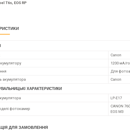
el T6s, EOS RP
РИСТИКИ
І
к
Canon
акумулятору
1200 мА/г
ення
Для фотоа
ть акумулятора
Canon
УВАЛЬНИЦЬКІ ХАРАКТЕРИСТИКИ
кумулятора
LP-E17
CANON 760D
моделі фотокамер
EOS M3
ЦІЯ ДЛЯ ЗАМОВЛЕННЯ