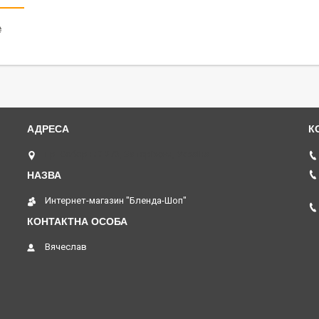
₴
пр. Соборний 273, Запоріжжя, Україна
Интернет-магазин "Бленда-Шоп"
Вячеслав