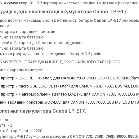
р.
Акумулятор
LP-E17
перезаряджається швидко та не має ефекту «леніє
дації щодо експлуатації акумулятора Canon
LP-E17
 щоб досягти максимальної ефективності батареї
Canon LP-E17
рекоменд
нням:
батарею в зарядний пристрій
льно зарядіть батарею
товуйте батарею до її повного розряджання
льно зарядіть батарею
ь цикл розряджання та заряджання батареї 3-5 разів.
УМУЛЯТОР НЕ ЗАРЯДЖАННЯ ВІД ОРИГІНАЛЬНОГО ЗАРЯДНОГО
вані зарядні пристрої:
 пристрій LC-E17E — аналог, для CANON 750D, 760D, EOS M3, EOS M10 (бат
 пристрій micro USB LC-E17E (аналог) для CANON 750D, 760D, EOS M3, EOS
 пристрій + автомобільний адаптер LC-E17E для CANON 750D, 760D, EOS M
ний зарядний пристрій J-DC-LCD для CANON 750D, 760D, EOS M3, EOS M10
ристики акумулятора
Canon LP-E17:
i-Ion
га: 7.2
ть батареї [mAh]: 1200
улятор
LP-E17
сумісний із камерами
CANON 77D, 750D, 760D, 800D, 850D, 