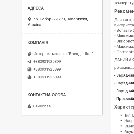
температу
Рекомен
пр. Соборний 273, Запоріжжя,
Для того,
Україна
використа
• Вставте 
• Максима
• Викорис
• Максима
• Повторіт
Интернет-магазин "Бленда-Шоп"
ДАНИЙ АК
+380931925899
рекомендо
+380931925899
- Зарядний
+380931925899
- Зарядний
- Зарядний
- Професій
Вячеслав
Характе
Тип: L
Напру
Ємніс
Акум