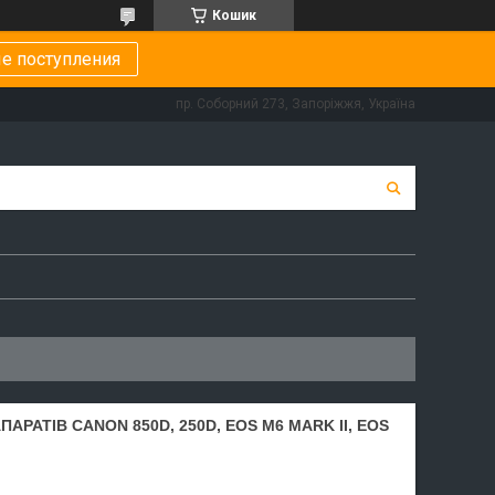
Кошик
е поступления
пр. Соборний 273, Запоріжжя, Україна
РАТІВ CANON 850D, 250D, EOS M6 MARK II, EOS