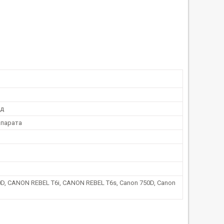
од
парата
, CANON REBEL T6i, CANON REBEL T6s, Canon 750D, Canon