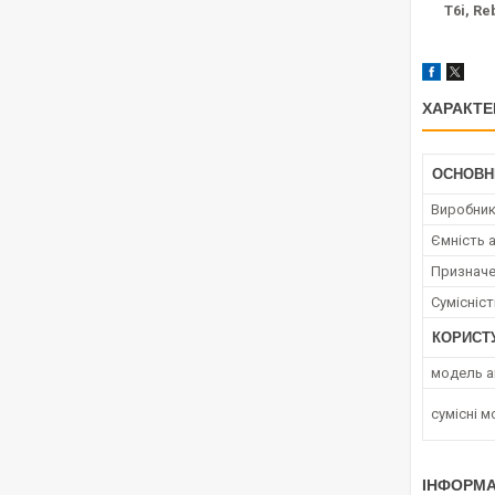
T6i,
Reb
ХАРАКТЕ
ОСНОВН
Виробни
Ємність 
Признач
Сумісніс
КОРИСТ
модель а
сумісні 
ІНФОРМА