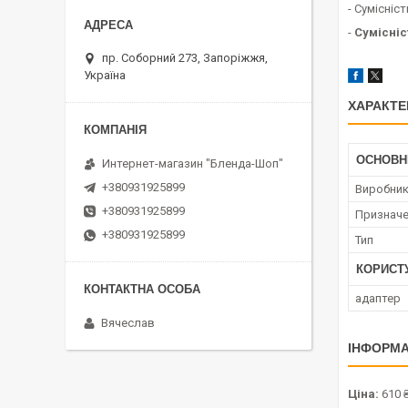
- Сумісніс
-
Сумісніс
пр. Соборний 273, Запоріжжя,
Україна
ХАРАКТЕ
ОСНОВН
Интернет-магазин "Бленда-Шоп"
+380931925899
Виробни
+380931925899
Признач
+380931925899
Тип
КОРИСТ
адаптер
Вячеслав
ІНФОРМА
Ціна:
610 