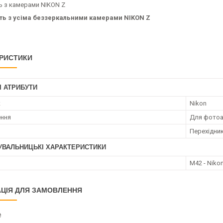
ть з камерами NIKON Z
ть з усіма беззеркальними камерами NIKON Z
РИСТИКИ
І АТРИБУТИ
к
Nikon
ення
Для фотоа
Перехідник
УВАЛЬНИЦЬКІ ХАРАКТЕРИСТИКИ
M42 - Niko
ЦІЯ ДЛЯ ЗАМОВЛЕННЯ
₴