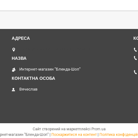
пр. Соборний 273, Запоріжжя, Україна
Интернет-магазин "Бленда-Шоп"
Вячеслав
Сайт створений на маркетплейсі
Prom.ua
Интернет-магазин "Бленда-Шоп" |
Поскаржитися на контент
|
Політика конфіденцій