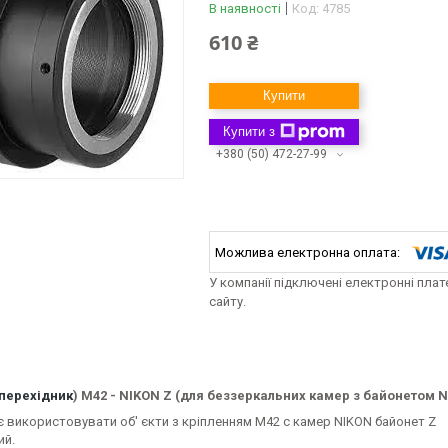
В наявності
Код:
4785
610 ₴
Купити
Купити з
+380 (50) 472-27-99
У компанії підключені електронні пла
сайту.
перехідник
) M42 - NIKON Z (для беззеркальних камер з байонетом N
є використовувати об' єкти з кріпленням M42 c камер NIKON байонет Z
ий.