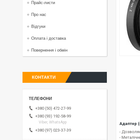
Прайс-листи
Про нас
Відгуки
Оплата і доставка
Повернення і обмін
КОНТАКТИ
+380 (50) 472-27-99
+380 (93) 192-58-99
Viber, WhatsApp
Адаптер (
+380 (97) 023-37-39
- Дозволя
- Металічн