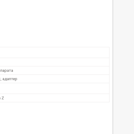
парата
, адаптер
n Z