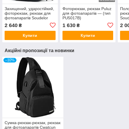
Захищений, ударостійкий,
Фоторюкзак, рюкзак Puluz
Поло
фоторюкзак, рюкзак для
для фотоапаратів — (тип
рюкз
фотоапаратів Soudelor
PU5017B)
Soud
(тип "2202") — чорний
"TB
2 640
1 630
2 0
₴
₴
темн
Купити
Купити
Акційні пропозиції та новинки
–10%
Сумка-рюкзак-рюкзак, рюкзак
для фотоапаратів Cwatcun