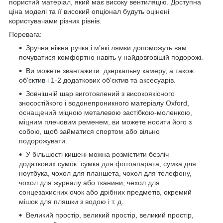
пористий матеріал, який має високу вентиляцію. Доступна
ціна моделі та її високий опціонал будуть оцінені
користувачами різних рівнів.
Перевага:
Зручна ніжна ручка і м’які лямки допоможуть вам
почуватися комфортно навіть у найдовговішій подорожі.
Ви можете звантажити дзеркальну камеру, а також
об'
єктив
і 1-2 додаткових об'єктив та аксесуарів.
Зовнішній шар виготовлений з високоякісного
зносостійкого і водонепроникного матеріалу Oxford,
оснащений міцною металевою застібкою-моленкою,
міцним плечовим ременем, ви можете носити його з
собою, щоб займатися спортом або вільно
подорожувати.
У більшості кишені можна розмістити безліч
додаткових сумок: сумка для фотоапарата, сумка для
ноутбука, чохол для планшета, чохол для телефону,
чохол для журналу або тканини, чехол для
сонцезахисних очок або дрібних предметів, окремий
мішок для пляшки з водою і т. д.
Великий простір, великий простір, великий простір,