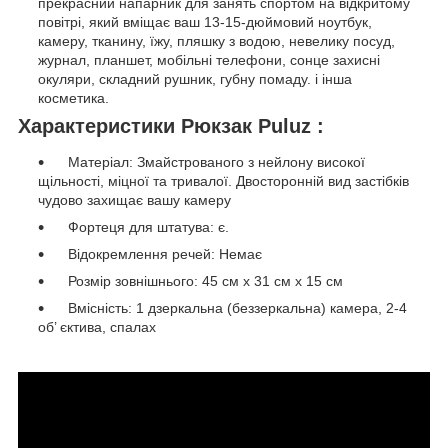
прекрасний напарник для занять спортом на відкритому
повітрі, який вміщає ваш 13-15-дюймовий ноутбук,
камеру, тканину, їжу, пляшку з водою, невелику посуд,
журнал, планшет, мобільні телефони, сонце захисні
окуляри, складний рушник, губну помаду. і інша
косметика.
Характеристики Рюкзак Puluz :
Матеріал: Змайстрованого з нейлону високої
щільності, міцної та тривалої. Двосторонній вид застібків
чудово захищає вашу камеру
Фортеця для штатува: є.
Відокремлення речей: Немає
Розмір зовнішнього: 45 см х 31 см х 15 см
Вмісність: 1 дзеркальна (беззеркальна) камера, 2-4
об’ єктива, спалах