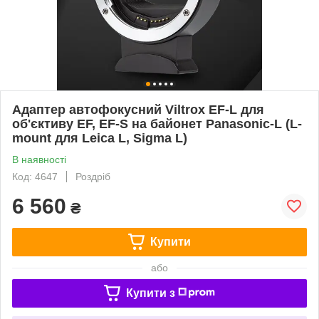
Адаптер автофокусний Viltrox EF-L для
об'єктиву EF, EF-S на байонет Panasonic-L (L-
mount для Leica L, Sigma L)
В наявності
Код: 4647
Роздріб
6 560
₴
Купити
або
Купити з