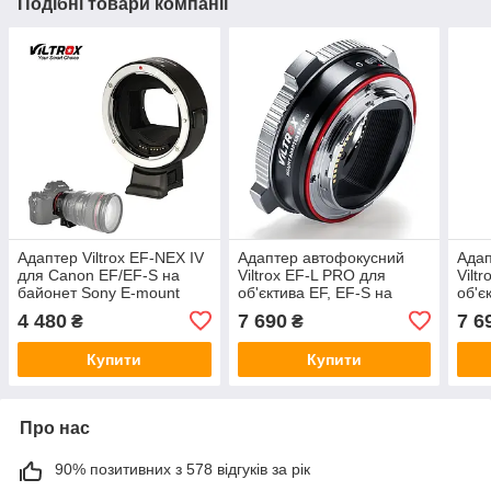
Подібні товари компанії
Адаптер Viltrox EF-NEX IV
Адаптер автофокусний
Адап
для Canon EF/EF-S на
Viltrox EF-L PRO для
Vilt
байонет Sony E-mount
об'єктива EF, EF-S на
об'є
(Canon EF-Sony E) -
байонет Panasonic-L (L-
байо
4 480
7 690
7 6
₴
₴
автофокусний
mount Leica L, Sigma L)
Pana
Купити
Купити
Про нас
90% позитивних з 578 відгуків за рік