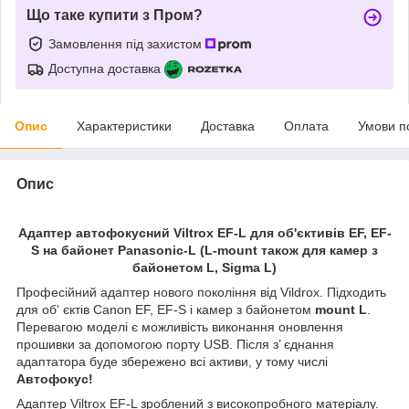
Що таке купити з Пром?
Замовлення під захистом
Доступна доставка
Опис
Характеристики
Доставка
Оплата
Умови п
Опис
Адаптер автофокусний Viltrox EF-L для об'єктивів EF, EF-
S на байонет Panasonic-L (L-mount також для камер з
байонетом L, Sigma L)
Професійний адаптер нового покоління від Vildrox. Підходить
для об' єктів Canon EF, EF-S і камер з байонетом
mount L
.
Перевагою моделі є можливість виконання оновлення
прошивки за допомогою порту USB. Після з’ єднання
адаптатора буде збережено всі активи, у тому числі
Автофокус!
Адаптер Viltrox EF-L зроблений з високопробного матеріалу.