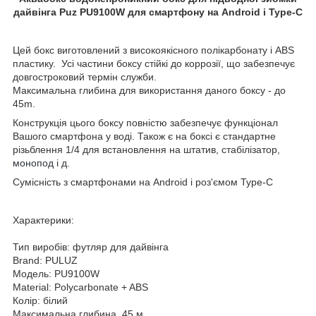
дайвінга Puz PU9100W для смартфону на Android і Type-C
Цей бокс виготовлений з високоякісного полікарбонату і ABS
пластику. Усі частини боксу стійкі до коррозії, що забезпечує
довгостроковий термін служби.
Максимальна глибина для використання даного боксу - до
45m.
Конструкція цього боксу повністю забезпечує функціонал
Вашого смартфона у воді. Також є на боксі є стандартне
різьблення 1/4 для встановлення на штатив, стабілізатор,
монопод
і д.
Сумісність з смартфонами на Android і роз'ємом Type-C
Характерики:
Тип виробів: футляр для дайвінга
Brand: PULUZ
Модель: PU9100W
Material: Polycarbonate + ABS
Колір: білий
Максимальна глибина 45 м