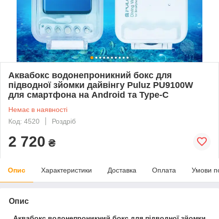
Аквабокс водонепроникний бокс для
підводної зйомки дайвінгу Puluz PU9100W
для смартфона на Android та Type-C
Немає в наявності
Код: 4520
Роздріб
2 720
₴
Опис
Характеристики
Доставка
Оплата
Умови п
Опис
Аквабокс водонепроникний бокс для підводної зйомки