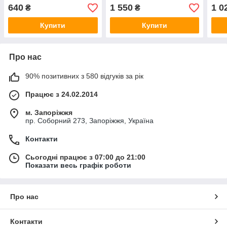
смартфона
функцією спалаху та
640
1 550
1 0
₴
₴
постійного світла
Купити
Купити
Про нас
90% позитивних з 580 відгуків за рік
Працює з 24.02.2014
м. Запоріжжя
пр. Соборний 273, Запоріжжя, Україна
Контакти
Сьогодні працює з 07:00 до 21:00
Показати весь графік роботи
Про нас
Контакти