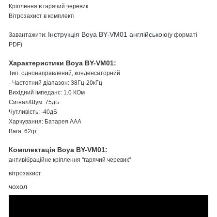
Кріплення в гарячий черевик
Вітрозахист в комплекті
Інструкція Boya BY-VM01 англійською
Завантажити:
(у форматі
PDF)
Характеристики Boya BY-VM01:
Тип: однонаправлений, конденсаторний
- Частотний діапазон: 38Гц-20кГц
Вихідний імпеданс: 1.0 КОм
Сигнал/Шум: 75дБ
Чутливість: -40дБ
Харчування: Батарея AAA
Вага: 62гр
Комплектація Boya BY-VM01:
антивібраційне кріплення "гарячий черевик"
вітрозахист
чохол