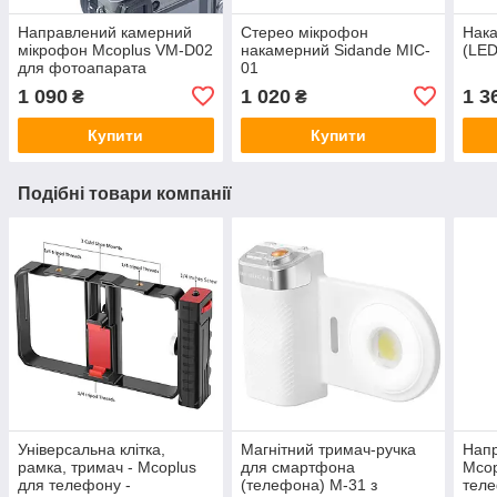
Направлений камерний
Cтерео мікрофон
Нака
мікрофон Mcoplus VM-D02
накамерний Sidande MIC-
(LED
для фотоапарата
01
(камери, смартфона)
1 090
1 020
1 3
₴
₴
Купити
Купити
Подібні товари компанії
Універсальна клітка,
Магнітний тримач-ручка
Нап
рамка, тримач - Mcoplus
для смартфона
Mcop
для телефону -
(телефона) M-31 з
теле