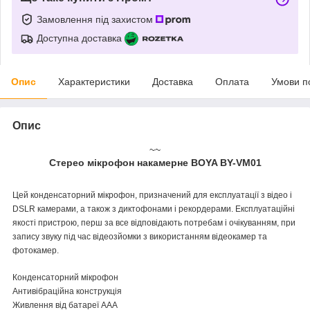
Замовлення під захистом
Доступна доставка
Опис
Характеристики
Доставка
Оплата
Умови п
Опис
~~
Стерео мікрофон накамерне
BOYA BY-VM01
Цей конденсаторний мікрофон, призначений для експлуатації з відео і
DSLR камерами, а також з диктофонами і рекордерами. Експлуатаційні
якості пристрою, перш за все відповідають потребам і очікуванням, при
запису звуку під час відеозйомки з використанням відеокамер та
фотокамер.
Конденсаторний мікрофон
Антивібраційна конструкція
Живлення від батареї ААА