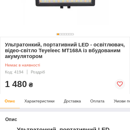
Ультратонкий, портативний LED - освітлювач,
відео-світло Teyeleec MT168A із вбудованим
акумулятором
Немає в наявності
Код: 4194
Роздріб
1 480
₴
Опис
Характеристики
Доставка
Оплата
Умови п
Опис
Ультратонкий, портативний LED -