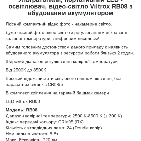
освітлювач, відео-світло Viltrox RB08 з
вбудованим
акумулятором
Якісний компактний відео фото - накамерне світло.
Дуже якісний фото відео світло з регулюванням яскравості і
колірної температури з цифровим дисплеєм!
Самим головним достоїнством даного приладу є наявність
вбудованого акумулятора з ресурсом роботи близько 2 годин.
Широкий діапазон регулювання колірної температури
Від 2500К до 8500К
Високий індекс чистоти світлового випромінювання, без
паразитних відтінків CRI>95
В комплекті кріплення на гарячий башмак камери
LED Viltrox RB08
Модель: RB08
Діапазон колірної температури: 2500 K-8500 K (± 300 K)
Індекс передачі кольору: CRI≥95 (RX)
Кількість світлодіодних ламп: 24 (Doudle колір)
Номінальна частота: 8 Вт
Макс. Яскравість: 720 лм