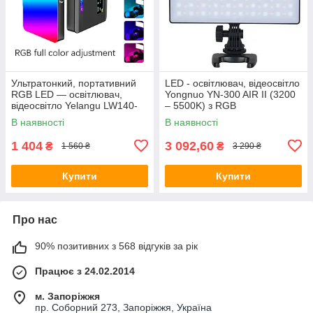
Ультратонкий, портативний
LED - освітлювач, відеосвітло
RGB LED — освітлювач,
Yongnuo YN-300 AIR II (3200
відеосвітло Yelangu LW140-
– 5500K) з RGB
RGB з вбудованим
В наявності
В наявності
акумулятором
1 404
3 092,60
₴
₴
1 560 ₴
3 290 ₴
Купити
Купити
Про нас
90% позитивних з 568 відгуків за рік
Працює з 24.02.2014
м. Запоріжжя
пр. Соборний 273, Запоріжжя, Україна