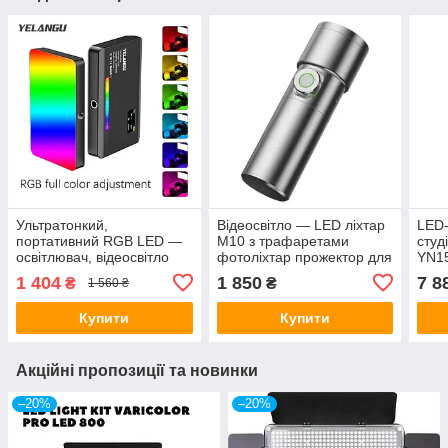
Ультратонкий,
Відеосвітло — LED ліхтар
LED-
портативний RGB LED —
M10 з трафаретами
студ
освітлювач, відеосвітло
фотоліхтар прожектор для
YN15
Yelangu LW140-RGB з
фото постійне кольорове
1 404
1 850
7 8
₴
₴
1 560 ₴
вбудованим
світло для відео
акумулятором
вбудований акумулятор
Купити
Купити
Акційні пропозиції та новинки
–20%
–20%