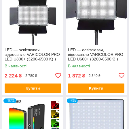
LED — освітлювач,
LED — освітлювач,
відеосвітло VARICOLOR PRO
відеосвітло VARICOLOR PRO
LED U800+ (3200-6500 K) з
LED U600+ (3200-6500K) з
регулюванням і мережевим
регулюванням і мережевим
В наявності
В наявності
адаптером
адаптером
2 224
1 872
₴
₴
2 780 ₴
2 340 ₴
Купити
Купити
–10%
–6%