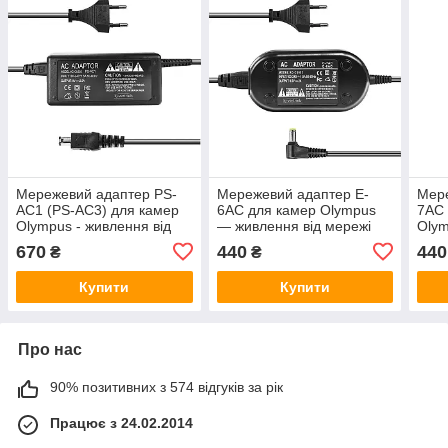
Мережевий адаптер PS-
Мережевий адаптер E-
Мере
AC1 (PS-AC3) для камер
6AC для камер Olympus
7AC 
Olympus - живлення від
— живлення від мережі
Olym
мережі 220В
220 В
мере
670
440
440
₴
₴
Купити
Купити
Про нас
90% позитивних з 574 відгуків за рік
Працює з 24.02.2014