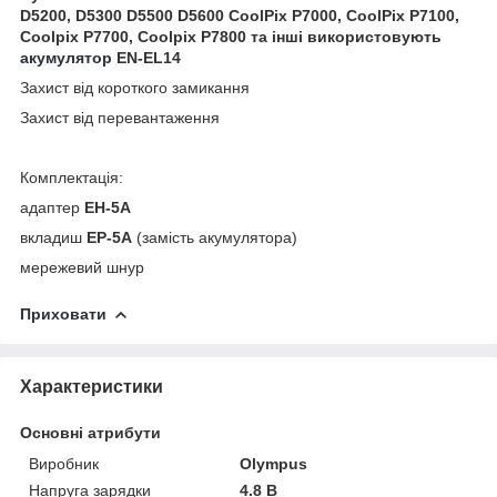
D5200, D5300 D5500 D5600 CoolPix P7000, CoolPix P7100,
Coolpix P7700, Coolpix P7800 та інші використовують
акумулятор
EN-EL14
Захист від короткого замикання
Захист від перевантаження
Комплектація:
адаптер
EH-5A
вкладиш
EP-5A
(замість акумулятора)
мережевий шнур
Приховати
Характеристики
Основні атрибути
Виробник
Olympus
Напруга зарядки
4.8 В