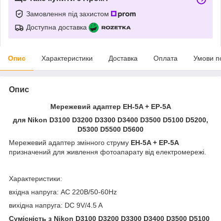
Замовлення під захистом
Доступна доставка
Опис
Характеристики
Доставка
Оплата
Умови п
Опис
Мережевий адаптер EH-5A + EP-5A
для Nikon D3100 D3200 D3300 D3400 D3500 D5100 D5200,
D5300 D5500 D5600
Мережевий адаптер змінного струму
EH-5A + EP-5A
призначений для живлення фотоапарату від електромережі.
Характеристики:
вхідна напруга: AC 220В/50-60Hz
вихідна напруга: DC 9V/4.5 A
Сумісність з Nikon D3100 D3200 D3300 D3400 D3500 D5100