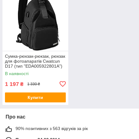
Сумка-рюкзак-рюкзак, рюкзак
для фотоапаратів Cwatcun
D17 (тип "EDA005922801A")
— чорний
В наявності
1 197
₴
1 330 ₴
Купити
Про нас
90% позитивних з 563 відгуків за рік