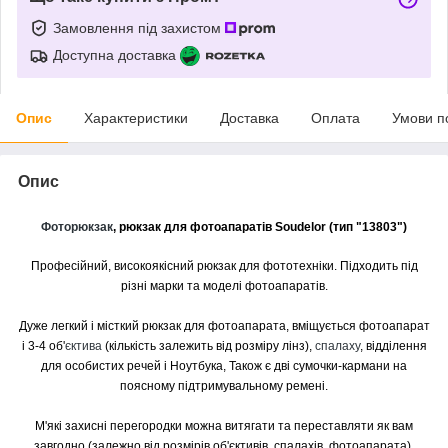
Замовлення під захистом
Доступна доставка
Опис
Характеристики
Доставка
Оплата
Умови п
Опис
Фоторюкзак
, рюкзак для фотоапаратів Soudelor (тип "13803")
Професійний, високоякісний рюкзак для фототехніки. Підходить під
різні марки та моделі фотоапаратів.
Дуже легкий і місткий рюкзак для фотоапарата, вміщується фотоапарат
і 3-4 об'
єктива
(кількість залежить від розміру лінз),
спалаху
, відділення
для особистих речей і Ноутбука, Також є дві сумочки-кармани на
поясному підтримувальному ремені.
М'які захисні перегородки можна витягати та переставляти як вам
завгодно (залежно від розмірів об'єктивів, спалахів, фотоапарата).