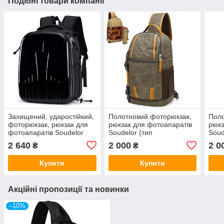
Подібні товари компанії
Захищений, ударостійкий,
Полотновий фоторюкзак,
Поло
фоторюкзак, рюкзак для
рюкзак для фотоапаратів
рюкз
фотоапаратів Soudelor
Soudelor (тип
Soud
(тип "2202") — чорний
"TBD0604246901C") —
"TB
2 640
2 000
2 0
₴
₴
комуфляжний — захисний
темн
Купити
Купити
Акційні пропозиції та новинки
–10%