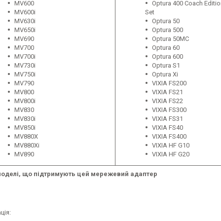
MV600
Optura 400 Coach Editio
MV600i
Set
MV630i
Optura 50
MV650i
Optura 500
MV690
Optura 50MC
MV700
Optura 60
MV700i
Optura 600
MV730i
Optura S1
MV750i
Optura Xi
MV790
VIXIA FS200
MV800
VIXIA FS21
MV800i
VIXIA FS22
MV830
VIXIA FS300
MV830i
VIXIA FS31
MV850i
VIXIA FS40
MV880X
VIXIA FS400
MV880Xi
VIXIA HF G10
MV890
VIXIA HF G20
 моделі, що підтримують цей мережевий адаптер
ція: