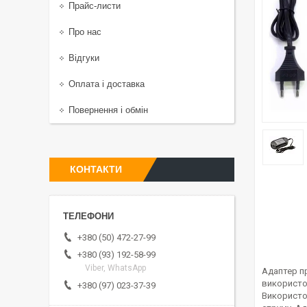
Прайс-листи
Про нас
Відгуки
Оплата і доставка
Повернення і обмін
КОНТАКТИ
+380 (50) 472-27-99
+380 (93) 192-58-99
Viber, WhatsApp
Адаптер п
використ
+380 (97) 023-37-39
Використов