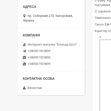
струму. А
підтримки
З' єднанн
пр. Соборний 273, Запоріжжя,
Заміняємо
Україна
Canon
CA-
Адаптер пі
Интернет-магазин "Бленда-Шоп"
+380931925899
+380931925899
+380931925899
Вячеслав