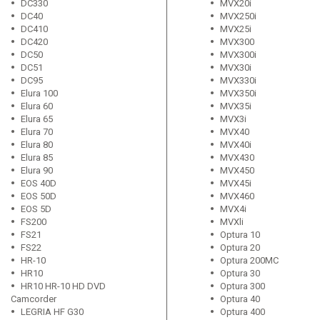
DC330
MVX20i
DC40
MVX250i
DC410
MVX25i
DC420
MVX300
DC50
MVX300i
DC51
MVX30i
DC95
MVX330i
Elura 100
MVX350i
Elura 60
MVX35i
Elura 65
MVX3i
Elura 70
MVX40
Elura 80
MVX40i
Elura 85
MVX430
Elura 90
MVX450
EOS 40D
MVX45i
EOS 50D
MVX460
EOS 5D
MVX4i
FS200
MVXli
FS21
Optura 10
FS22
Optura 20
HR-10
Optura 200MC
HR10
Optura 30
HR10 HR-10 HD DVD
Optura 300
Camcorder
Optura 40
LEGRIA HF G30
Optura 400