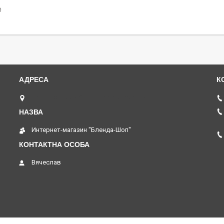
₴
пр. Соборний 273, Запоріжжя, Україна
Интернет-магазин "Бленда-Шоп"
Вячеслав