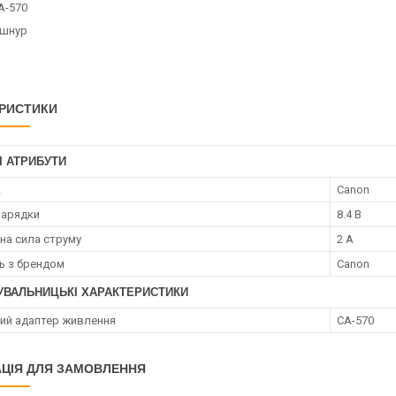
A-570
 шнур
РИСТИКИ
І АТРИБУТИ
к
Canon
зарядки
8.4 В
на сила струму
2 А
ть з брендом
Canon
УВАЛЬНИЦЬКІ ХАРАКТЕРИСТИКИ
ий адаптер живлення
CA-570
ЦІЯ ДЛЯ ЗАМОВЛЕННЯ