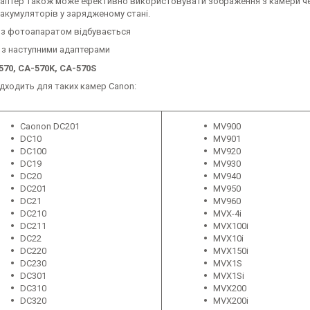
даптер також може ефективно використовувати зображення з камери че
 акумуляторів у зарядженому стані.
я з фотоапаратом відбувається
 з наступними адаптерами
570, CA-570K, CA-570S
дходить для таких камер Canon:
Caonon DC201
MV900
DC10
MV901
DC100
MV920
DC19
MV930
DC20
MV940
DC201
MV950
DC21
MV960
DC210
MVX-4i
DC211
MVX100i
DC22
MVX10i
DC220
MVX150i
DC230
MVX1S
DC301
MVX1Si
DC310
MVX200
DC320
MVX200i