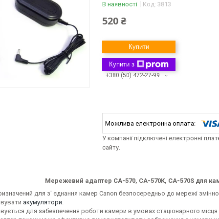
В наявності
Код:
3813
520 ₴
Купити
Купити з
+380 (50) 472-27-99
У компанії підключені електронні пла
сайту.
Мережевий адаптер CA-570, CA-570K, CA-570S для ка
ризначений для з' єднання камер Canon безпосередньо до мережі змінно
овувати
акумулятори
.
ується для забезпечення роботи камери в умовах стаціонарного місця з