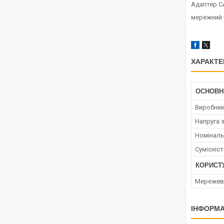
Адаптер C
мережний
ХАРАКТЕ
ОСНОВН
Виробни
Напруга 
Номіналь
Сумісніс
КОРИСТ
Мережев
ІНФОРМА