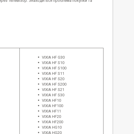
рез телевізор. Знаходиться проблема покупки та
VIXIA HF G30
VIXIA HF S10
VIXIA HF S100
VIXIA HF S11
VIXIA HF S20
VIXIA HF S200
VIXIA HF S21
VIXIA HF S30
VIXIA HF10
VIXIA HF100
VIXIA HF11
VIXIA HF20
VIXIA HF200
VIXIA HG10
VIXIA HG20