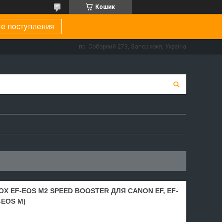
Кошик
е поступления
пр. Соборний 273, Запоріжжя, Україна
X EF-EOS M2 SPEED BOOSTER ДЛЯ CANON EF, EF-
-EOS M)