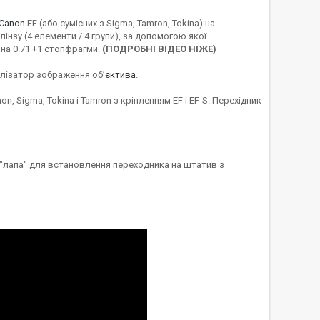
 Canon
EF (або сумісних з Sigma, Tamron, Tokina) на
нзу (4 елементи / 4 групи), за допомогою якої
на 0.71 +1 стопфрагми.
(ПОДРОБНІ ВІДЕО НІЖЕ)
ілізатор зображення об’
єктива
.
 Sigma, Tokina і Tamron з кріпленням EF і EF-S. Перехідник
 "лапа" для встановлення переходника на штатив з