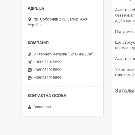
Адаптер Vi
беззеркаль
пр. Соборний 273, Запоріжжя,
здійснюєт
Україна
Підтримка
Що стосуєт
передає да
Интернет-магазин "Бленда-Шоп"
Адаптер в
+380931925899
У комплек
+380931925899
гвинтом 1/
+380931925899
Загальн
Вячеслав