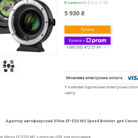
В наявності
Код:
3758
5 930 ₴
Купити
Купити з
+380 (50) 472-27-99
У компанії підключені електронні пла
сайту.
Адаптер автофокусний Viltox EF-EOS M2 Speed Booster для Canon 
я Vittrox EF-EOS M2 з портом USB для прошивки.