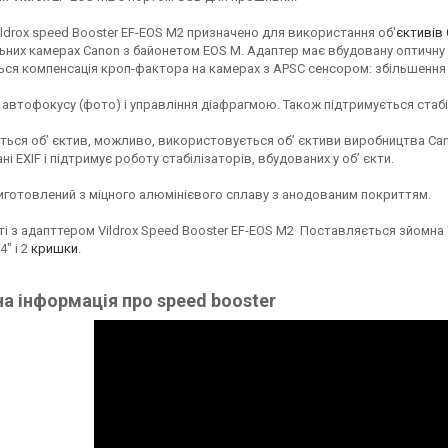
ldrox speed Booster EF-EOS M2 призначено для використання об'
єктивів
них камерах Canon з байонетом EOS M. Адаптер має вбудовану оптичну лі
ься компенсація кроп-фактора на камерах з APSC сенсором: збільшення 
 автофокусу (фото) і управління діафрагмою. Також підтримується стаб
ься об’ єктив, можливо, використовується об’ єктиви виробництва Canon,
ні EXIF і підтримує роботу стабілізаторів, вбудованих у об’ єкти.
иготовлений з міцного алюмінієвого сплаву з анодованим покриттям.
ті з адапттером Vildrox Speed Booster EF-EOS M2 Поставляється зйомна
4" і 2
кришки
.
а інформація про speed booster