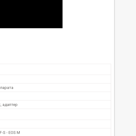
парата
, адаптер
F-S - EOS M