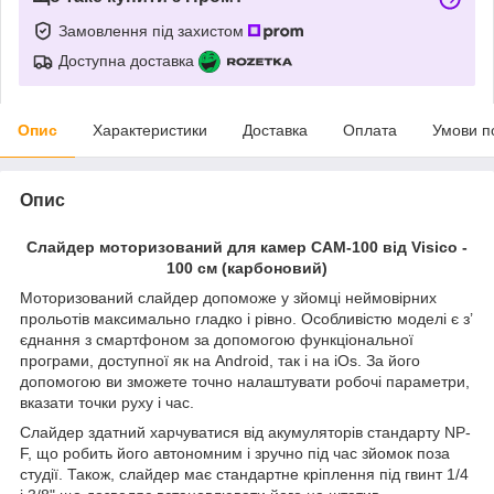
Замовлення під захистом
Доступна доставка
Опис
Характеристики
Доставка
Оплата
Умови п
Опис
Слайдер моторизований для камер CAM-100 від Visico -
100 см (карбоновий)
Моторизований слайдер допоможе у зйомці неймовірних
прольотів максимально гладко і рівно. Особливістю моделі є з’
єднання з смартфоном за допомогою функціональної
програми, доступної як на Android, так і на iOs. За його
допомогою ви зможете точно налаштувати робочі параметри,
вказати точки руху і час.
Слайдер здатний харчуватися від акумуляторів стандарту NP-
F, що робить його автономним і зручно під час зйомок поза
студії. Також, слайдер має стандартне кріплення під гвинт 1/4