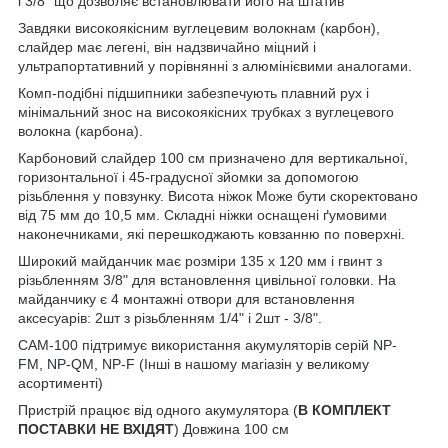
і 3/8" що дозволяє встановлювати його на штатив
Завдяки високоякісним вуглецевим волокнам (карбон),
слайдер має легені, він надзвичайно міцний і
ультрапортативний у порівнянні з алюмінієвими аналогами.
Комп-подібні підшипники забезпечують плавний рух і
мінімальний знос на високоякісних трубках з вуглецевого
волокна (карбона).
Карбоновий слайдер 100 см призначено для вертикальної,
горизонтальної і 45-градусної зйомки за допомогою
різьблення у повзунку. Висота ніжок Може бути скоректовано
від 75 мм до 10,5 мм. Складні ніжки оснащені ґумовими
наконечниками, які перешкоджають ковзанню по поверхні.
Широкий майданчик має розміри 135 х 120 мм і гвинт з
різьбленням 3/8" для встановлення цивільної головки. На
майданчику є 4 монтажні отвори для встановлення
аксесуарів: 2шт з різьбленням 1/4" і 2шт - 3/8".
CAM-100 підтримує використання акумуляторів серій
NP-
FM
,
NP-QM
, NP-F (Інші в нашому магі
азін у великому
асортименті
)
Пристрій працює від одного акумулятора (
В КОМПЛЕКТ
ПОСТАВКИ НЕ ВХІДЯТ
) Довжина 100 см