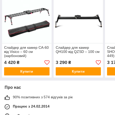
Слайдер для камер CA-60
Слайдер для камер
Слай
від Visico – 60 см
QH100 від QZSD – 100 см
SHOO
(карбоновий)
449)
4 420
3 290
3 1
₴
₴
Купити
Купити
Про нас
90% позитивних з 574 відгуків за рік
Працює з 24.02.2014