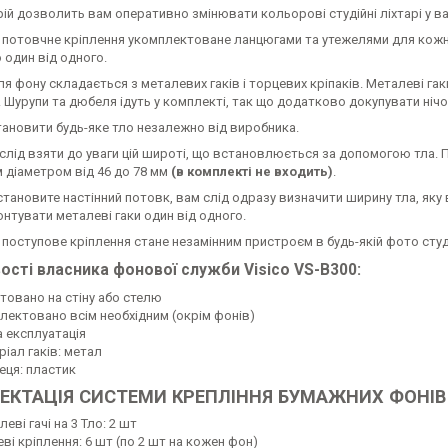
ій дозволить вам оперативно змінювати кольорові студійні ліхтарі у ваші
 потовчне кріплення укомплектоване ланцюгами та утежелями для кожно
 один від одного.
я фону складається з металевих гаків і торцевих кріпаків. Металеві гак
 Шурупи та дюбеля ідуть у комплекті, так що додатково докупувати нічо
ановити будь-яке тло незалежно від виробника.
слід взяти до уваги цій широті, що встановлюється за допомогою тла. 
 діаметром від 46 до 78 мм
(в комплекті не входить)
.
тановите настінний потовк, вам слід одразу визначити ширину тла, яку в
онтувати металеві гаки один від одного.
поступове кріплення стане незамінним пристроєм в будь-якій фото студ
ості власника фонової служби Visico VS-B300:
товано на стіну або стелю
лектовано всім необхідним (окрім фонів)
а експлуатація
іал гаків: метал
еця: пластик
КТАЦІЯ СИСТЕМИ КРЕПЛІННЯ БУМАЖНИХ ФОНІВ НА
еві гачі на 3 Тло: 2 шт
ві кріплення: 6 шт (по 2 шт на кожен фон)