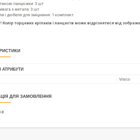
тикові ланцюжки: 3 шт
ивага з метала: 3 шт
пи і дюбеля для зміцнення: 1 комплект
 Колір торцевих кріпаків і ланцюгів може відрізнятися від зображе
РИСТИКИ
І АТРИБУТИ
к
Visico
ЦІЯ ДЛЯ ЗАМОВЛЕННЯ
 ₴