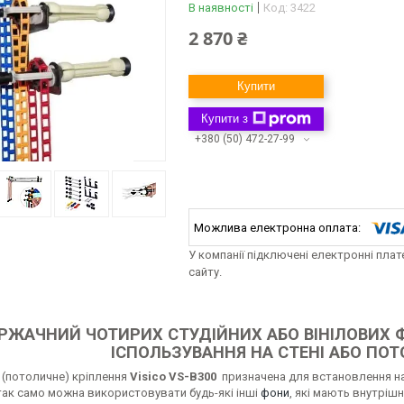
В наявності
Код:
3422
2 870 ₴
Купити
Купити з
+380 (50) 472-27-99
У компанії підключені електронні пла
сайту.
РЖАЧНИЙ ЧОТИРИХ СТУДІЙНИХ АБО ВІНІЛОВИХ ФО
ІСПОЛЬЗУВАННЯ НА СТЕНІ АБО ПОТ
 (потоличне) кріплення
Visico VS-B300
призначена для встановлення на с
 так само можна використовувати будь-які інші
фони
, які мають внутріш