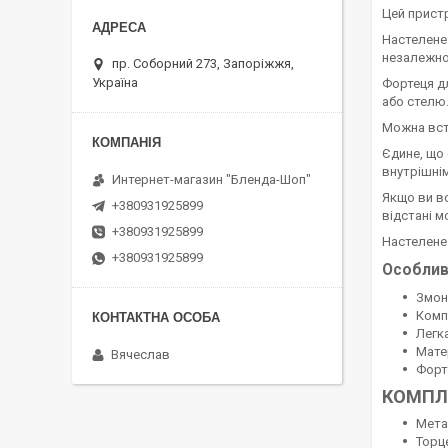
Цей пристр
Настелене
незалежно
пр. Соборний 273, Запоріжжя,
Україна
Фортеця дл
або стелю.
Можна вст
Єдине, що 
внутрішнім
Интернет-магазин "Бленда-Шоп"
Якщо ви вс
+380931925899
відстані м
+380931925899
Настелене 
+380931925899
Особлив
Змон
Комп
Легк
Матер
Вячеслав
Форт
КОМПЛЕ
Метал
Торце