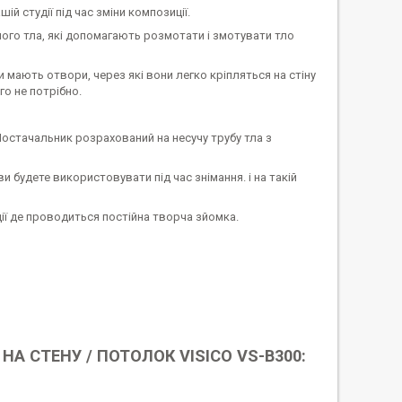
й студії під час зміни композиції.
го тла, які допомагають розмотати і змотувати тло
и мають отвори, через які вони легко кріпляться на стіну
го не потрібно.
Постачальник розрахований на несучу трубу тла з
и будете використовувати під час знімання. і на такій
ії де проводиться постійна творча зйомка.
 СТЕНУ / ПОТОЛОК VISICO VS-B300: