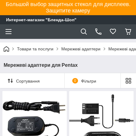
Большой выбор защитных стекол для дисплеев.
Защитите камеру
Интернет-магазин "Бленда-Шоп"
Товари та послуги
Мережеві адаптери
Мережеві ада
Мережеві адаптери для Pentax
Сортування
0
Фільтри