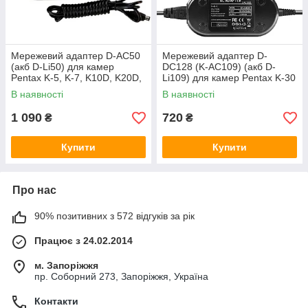
Мережевий адаптер D-AC50
Мережевий адаптер D-
(акб D-Li50) для камер
DC128 (K-AC109) (акб D-
Pentax K-5, K-7, K10D, K20D,
Li109) для камер Pentax K-30
645D живлення від мережі
K-50 K-500 K-70 K-r K-S1 K-
В наявності
В наявності
S2 KP
1 090
720
₴
₴
Купити
Купити
Про нас
90% позитивних з 572 відгуків за рік
Працює з 24.02.2014
м. Запоріжжя
пр. Соборний 273, Запоріжжя, Україна
Контакти