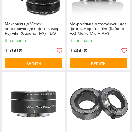
Макрокільця Viltrox
Макрокільця автофокусні для
автофокусні для фотокамер
фотокамер FujiFilm (байонет
FujiFilm (байонет FX) - DG-
FX) Meike MK-F-AF3
FU
В наявності
В наявності
1 760
1 450
₴
₴
Купити
Купити