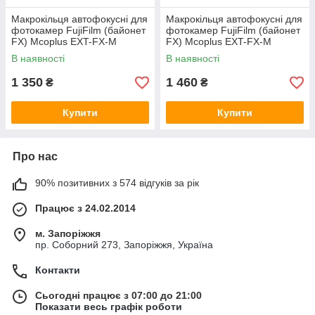
Макрокільця автофокусні для
Макрокільця автофокусні для
фотокамер FujiFilm (байонет
фотокамер FujiFilm (байонет
FX) Mcoplus EXT-FX-M
FX) Mcoplus EXT-FX-M
(10+16 mm)
(10+21mm)
В наявності
В наявності
1 350
1 460
₴
₴
Купити
Купити
Про нас
90% позитивних з 574 відгуків за рік
Працює з 24.02.2014
м. Запоріжжя
пр. Соборний 273, Запоріжжя, Україна
Контакти
Сьогодні працює з 07:00 до 21:00
Показати весь графік роботи