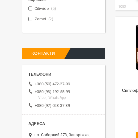
1053
Citiwide
5
Zomei
2
КОНТАКТИ
+380 (50) 472-27-99
Світлоф
+380 (93) 192-58-99
Viber, WhatsApp
+380 (97) 023-37-39
пр. Соборний 273, Запоріжжя,