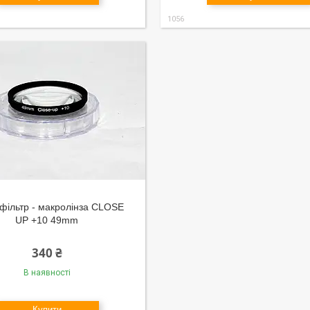
1056
фільтр - макролінза CLOSE
UP +10 49mm
340 ₴
В наявності
Купити