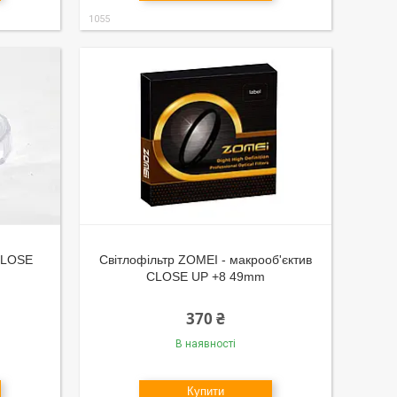
1055
 CLOSE
Світлофільтр ZOMEI - макрооб'єктив
CLOSE UP +8 49mm
370 ₴
В наявності
Купити