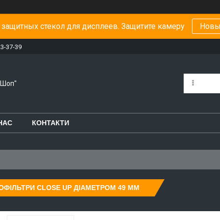
защитных стекол для дисплеев. Защитите камеру
Новы
23-37-39
-Шоп"
НАС
КОНТАКТИ
ОФІЛЬТРИ CLOSE UP ДІАМЕТРОМ 49 ММ