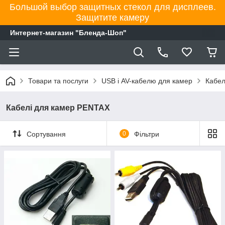
Большой выбор защитных стекол для дисплеев.
Защитите камеру
Интернет-магазин "Бленда-Шоп"
Товари та послуги
USB і AV-кабелю для камер
Кабел
Кабелі для камер PENTAX
Сортування
0
Фільтри