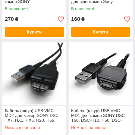
камер SONY
для відеокамер Sony
В наявності
В наявності
270
160
₴
₴
Купити
Купити
Кабель (шнур) USB VMC-
Кабель (шнур) USB VMC-
MD2 для камер SONY DSC-
MD1 для камер SONY DSC-
TX7, HX1, HX5, H20, H55,
T50, DSC-H10, H50, DSC-
W210, W220, W215, W230,
T700, DSC-W300, DSC-WX1,
Немає в наявності
Немає в наявності
W270, W275, W290
DSC-W90, DSC-N2