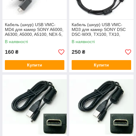
Кабель (шнур) USB VMC-
Кабель (шнур) USB VMC-
MD4 для камер SONY A6000,
MD3 для камер SONY DSC
A6300, A5000, A5100, NEX-5,
DSC-WX9, TX100, TX10,
NEX-3, DSC-RX100, DSC-
WX5, T99, HX7, WX7, HX100,
В наявності
В наявності
HX300 і т.д.
T110
160
250
₴
₴
Купити
Купити