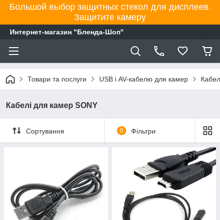
Большой выбор защитных стекол для дисплеев.
Защитите камеру
Интернет-магазин "Бленда-Шоп"
Товари та послуги
USB і AV-кабелю для камер
Кабел
Кабелі для камер SONY
Сортування
0
Фільтри