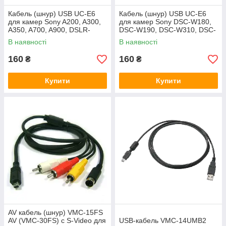
Кабель (шнур) USB UC-E6
Кабель (шнур) USB UC-E6
для камер Sony A200, A300,
для камер Sony DSC-W180,
A350, A700, A900, DSLR-
DSC-W190, DSC-W310, DSC-
A100, DSLR-A230, DSLR-
W320, DSC-W330 та ін.
В наявності
В наявності
A330 та ін.
160
160
₴
₴
Купити
Купити
AV кабель (шнур) VMC-15FS
AV (VMC-30FS) с S-Video для
USB-кабель VMC-14UMB2