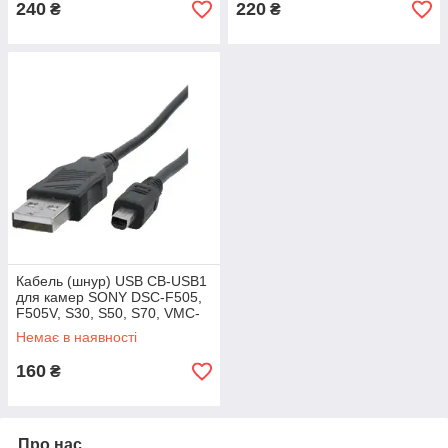
240
220
₴
₴
Кабель (шнур) USB CB-USB1
для камер SONY DSC-F505,
F505V, S30, S50, S70, VMC-
CD1000, MC-P10, NW-MS7,
Немає в наявності
NW-S4
160
₴
Про нас