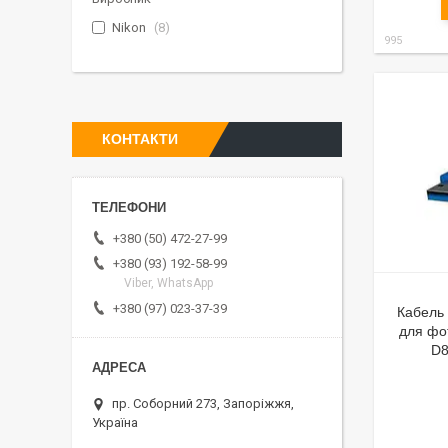
Nikon
8
995
КОНТАКТИ
+380 (50) 472-27-99
+380 (93) 192-58-99
Viber, WhatsApp
+380 (97) 023-37-39
Кабель
для фо
D8
пр. Соборний 273, Запоріжжя,
Україна