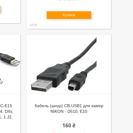
Купити
4498
UC-E15
Кабель (шнур) CB-USB1 для камер
4, D4s,
NIKON - D510, E10
, 1 J2,
160 ₴