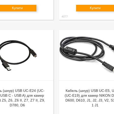
Купити
Купити
4077
ь (шнур) USB UC-E24 (UC-
Кабель (шнур) USB UC-E5, 
(USB C - USB A) для камер
(UC-E19) для камер NIKON D
Z5, Z6, Z6 II, Z7, Z7 II, Z9,
D600, D610, J1, J2, J3, V2, S1
D780, D6
1 J1