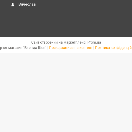
Вячеслав
Сайт створений на маркетплейсі
Prom.ua
Интернет-магазин "Бленда-Шоп" |
Поскаржитися на контент
|
Політика конфіденцій