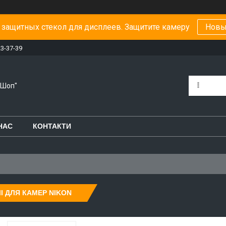
защитных стекол для дисплеев. Защитите камеру
Новы
23-37-39
-Шоп"
НАС
КОНТАКТИ
І ДЛЯ КАМЕР NIKON