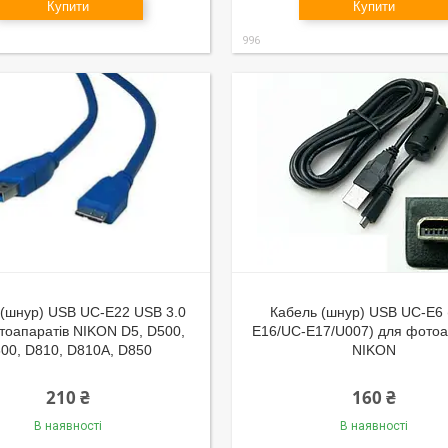
Купити
Купити
996
 (шнур) USB UC-E22 USB 3.0
Кабель (шнур) USB UC-E6 
тоапаратів NIKON D5, D500,
E16/UC-E17/U007) для фотоа
00, D810, D810A, D850
NIKON
210 ₴
160 ₴
В наявності
В наявності