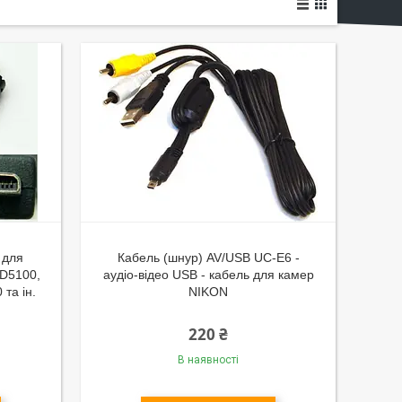
 для
Кабель (шнур) AV/USB UC-E6 -
 D5100,
аудіо-відео USB - кабель для камер
та ін.
NIKON
220 ₴
В наявності