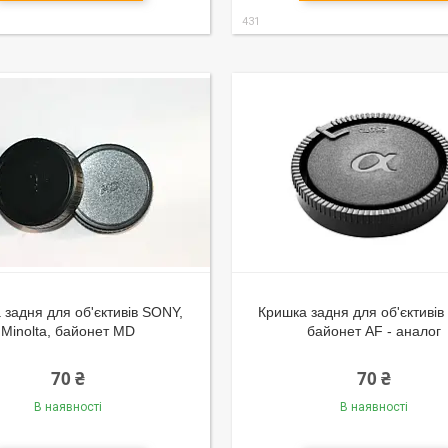
431
 задня для об'єктивів SONY,
Кришка задня для об'єктивів
Minolta, байонет MD
байонет AF - аналог
70 ₴
70 ₴
В наявності
В наявності