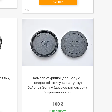
Купити
432
 SONY,
Комплект кришок для Sony AF
(задня об'єктиву та на тушку)
байонет Sony A (дзеркальні камери)-
2 кришки-аналог
100 ₴
В наявності