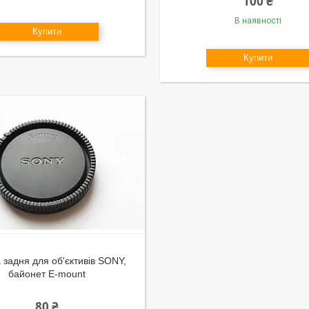
100 ₴
В наявності
Купити
Купити
 задня для об'єктивів SONY,
байонет E-mount
80 ₴