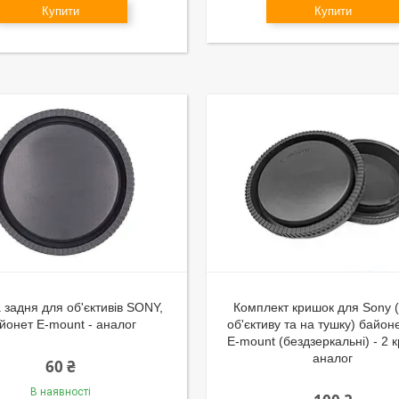
Купити
Купити
 задня для об'єктивів SONY,
Комплект кришок для Sony 
йонет E-mount - аналог
об'єктиву та на тушку) байон
E-mount (бездзеркальні) - 2 
аналог
60 ₴
В наявності