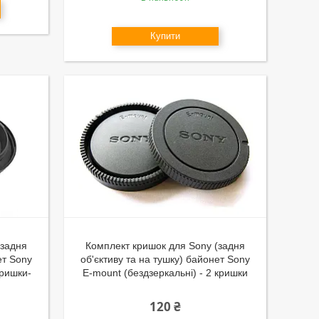
Купити
(задня
Комплект кришок для Sony (задня
ет Sony
об'єктиву та на тушку) байонет Sony
кришки-
E-mount (бездзеркальні) - 2 кришки
120 ₴