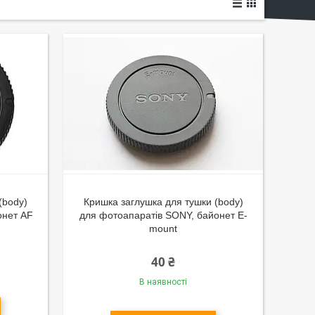
(body)
Кришка заглушка для тушки (body)
онет AF
для фотоапаратів SONY, байонет E-
mount
40 ₴
В наявності