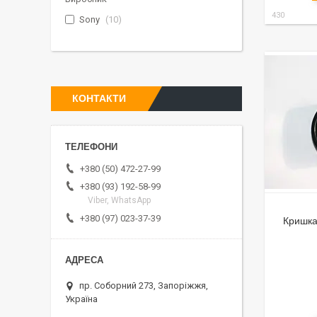
430
Sony
10
КОНТАКТИ
+380 (50) 472-27-99
+380 (93) 192-58-99
Viber, WhatsApp
+380 (97) 023-37-39
Кришка
пр. Соборний 273, Запоріжжя,
Україна