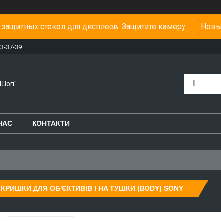
защитных стекол для дисплеев. Защитите камеру
Новы
23-37-39
-Шоп"
НАС
КОНТАКТИ
 КРИШКИ ДЛЯ ОБ'ЄКТИВІВ І НА ТУШКИ (BODY) SONY