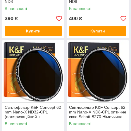
ND8
ND8
В наявності
В наявності
390
400
₴
₴
Купити
Купити
Світлофільтр K&F Concept 62
Світлофільтр K&F Concept 62
mm Nano-X ND32-CPL
mm Nano-X ND8-CPL оптичне
(поляризаційний +
скло Schott B270 Німеччина
нейтрально сірий ND32)
В наявності
В наявності