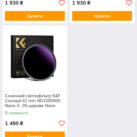
1 930
1 930
₴
₴
Купити
Купити
Сонячний світлофільтр K&F
Concept 62 mm ND1000000,
Nano-X, 28-шарове Nano
покриття
В наявності
1 480
₴
Купити