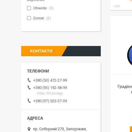
1337
Citiwide
3
Zomei
2
КОНТАКТИ
+380 (50) 472-27-99
Градіє
+380 (93) 192-58-99
Viber, WhatsApp
+380 (97) 023-37-39
пр. Соборний 273, Запоріжжя,