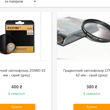
нтний світлофільтр ZOMEI 62
Градієнтний світлофільтр CI
мм - сірий (grey)
62 мм - сірий (grey)
400 ₴
380 ₴
В наявності
В наявності
Купити
Купити