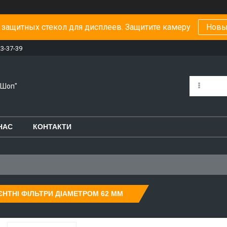
защитных стекол для дисплеев. Защитите камеру
Новы
23-37-39
-Шоп"
НАС
КОНТАКТИ
ЄНТНІ ФІЛЬТРИ ДІАМЕТРОМ 62 ММ