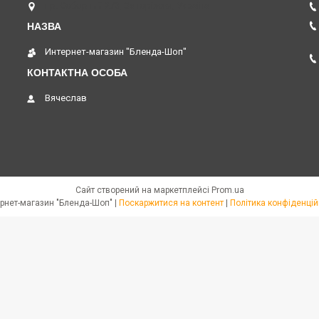
пр. Соборний 273, Запоріжжя, Україна
Интернет-магазин "Бленда-Шоп"
Вячеслав
Сайт створений на маркетплейсі
Prom.ua
Интернет-магазин "Бленда-Шоп" |
Поскаржитися на контент
|
Політика конфіденцій