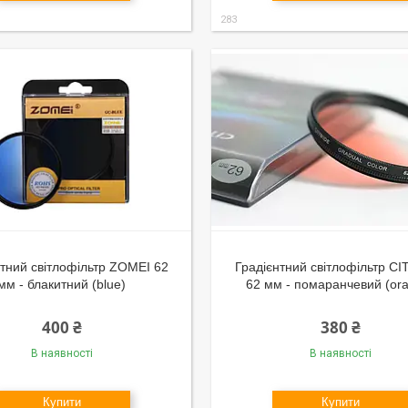
283
нтний світлофільтр ZOMEI 62
Градієнтний світлофільтр CI
мм - блакитний (blue)
62 мм - помаранчевий (or
400 ₴
380 ₴
В наявності
В наявності
Купити
Купити