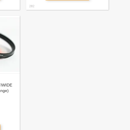
282
TIWIDE
ange)