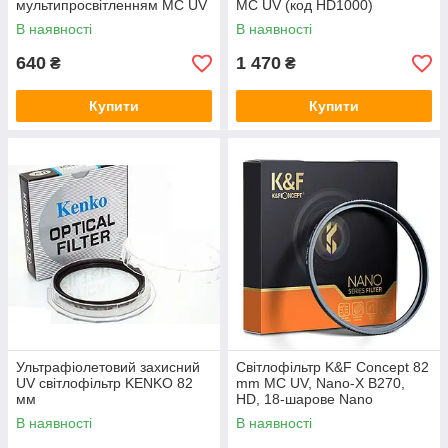
мультипросвітленням MC UV
MC UV (код HD1000)
- Slim
В наявності
В наявності
640
1 470
₴
₴
Купити
Купити
Ультрафіолетовий захисний
Світлофільтр K&F Concept 82
UV світлофільтр KENKO 82
mm MC UV, Nano-X B270,
мм
HD, 18-шарове Nano
покриття
В наявності
В наявності