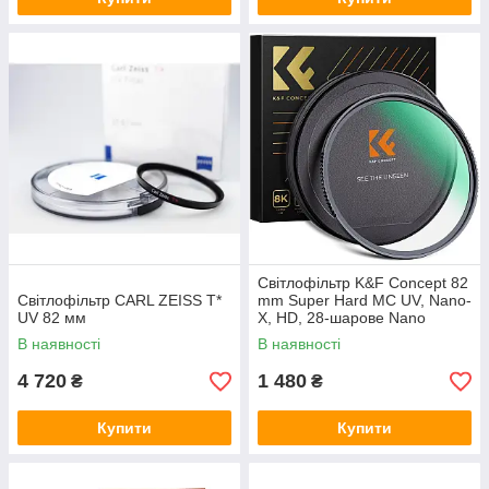
Світлофільтр K&F Concept 82
Світлофільтр CARL ZEISS T*
mm Super Hard MC UV, Nano-
UV 82 мм
X, HD, 28-шарове Nano
покриття, оптичне скло
В наявності
В наявності
Японія
4 720
1 480
₴
₴
Купити
Купити