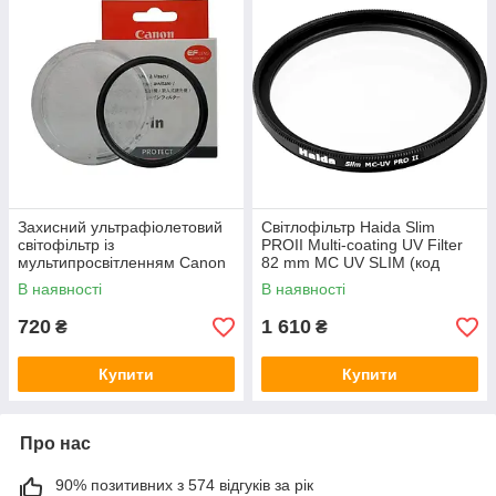
Захисний ультрафіолетовий
Світлофільтр Haida Slim
cвітофільтр із
PROII Multi-coating UV Filter
мультипросвітленням Canon
82 mm MC UV SLIM (код
MC UV — 82 мм
HD1210)
В наявності
В наявності
720
1 610
₴
₴
Купити
Купити
Про нас
90% позитивних з 574 відгуків за рік