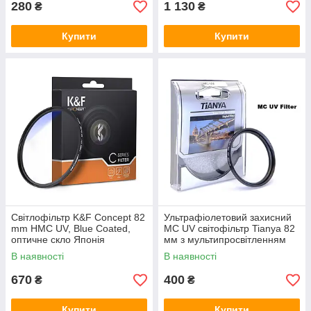
280
1 130
₴
₴
Купити
Купити
Світлофільтр K&F Concept 82
Ультрафіолетовий захисний
mm HMC UV, Blue Coated,
MC UV cвітофільтр Tianya 82
оптичне скло Японія
мм з мультипросвітленням
В наявності
В наявності
670
400
₴
₴
Купити
Купити