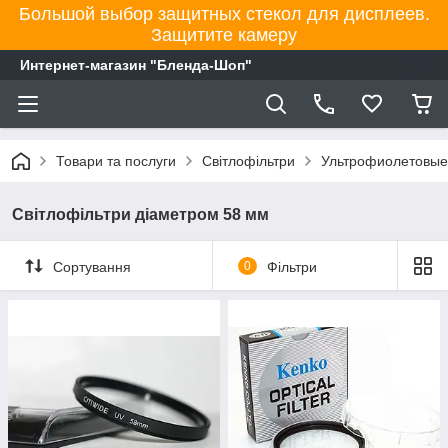
Большой выбор защитных стекол для дисплеев.
Защитите камеру
Интернет-магазин "Бленда-Шоп"
Товари та послуги
Світлофільтри
Ультрофиолетовые 
Світлофільтри діаметром 58 мм
Сортування
0
Фільтри