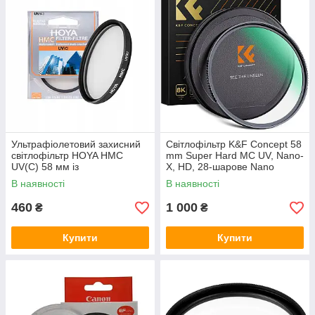
Ультрафіолетовий захисний
Світлофільтр K&F Concept 58
світлофільтр HOYA HMC
mm Super Hard MC UV, Nano-
UV(C) 58 мм із
X, HD, 28-шарове Nano
мультипросвітленням
покриття, оптичне скло
В наявності
В наявності
Японія
460
1 000
₴
₴
Купити
Купити