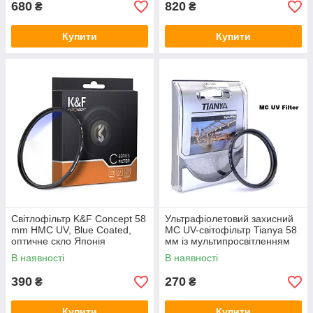
680
820
₴
₴
Купити
Купити
Світлофільтр K&F Concept 58
Ультрафіолетовий захисний
mm HMC UV, Blue Coated,
MC UV-світофільтр Tianya 58
оптичне скло Японія
мм із мультипросвітленням
В наявності
В наявності
390
270
₴
₴
Купити
Купити