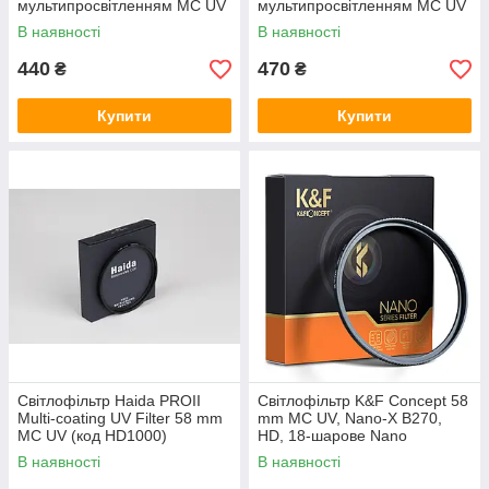
мультипросвітленням MC UV
мультипросвітленням MC UV
- Slim
В наявності
В наявності
440
470
₴
₴
Купити
Купити
Світлофільтр Haida PROII
Світлофільтр K&F Concept 58
Multi-coating UV Filter 58 mm
mm MC UV, Nano-X B270,
MC UV (код HD1000)
HD, 18-шарове Nano
покриття
В наявності
В наявності