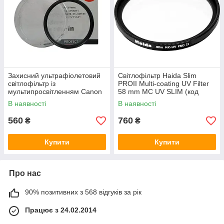
Захисний ультрафіолетовий
Світлофільтр Haida Slim
світлофільтр із
PROII Multi-coating UV Filter
мультипросвітленням Canon
58 mm MC UV SLIM (код
MC UV — 58 мм
HD1210)
В наявності
В наявності
560
760
₴
₴
Купити
Купити
Про нас
90% позитивних з 568 відгуків за рік
Працює з 24.02.2014