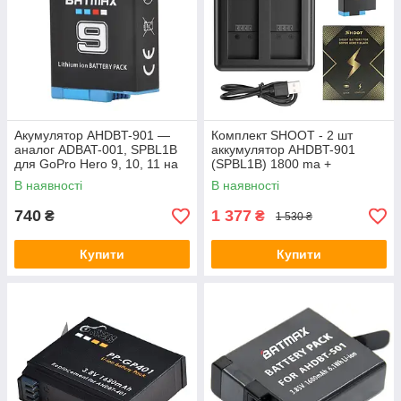
Акумулятор AHDBT-901 —
Комплект SHOOT - 2 шт
аналог ADBAT-001, SPBL1B
аккумулятор AHDBT-901
для GoPro Hero 9, 10, 11 на
(SPBL1B) 1800 ma +
1780 ma + бокс для
зарядное GoPro Hero 9, 10,
В наявності
В наявності
зберігання
11 (код XTGP565)
740
1 377
₴
₴
1 530 ₴
Купити
Купити