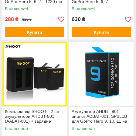
GoPro Hero 5, 6, 7 - 1220 ma
GoPro Hero 5, 6, 7
В наявності
В наявності
288
630
₴
₴
320 ₴
Купити
Купити
Комплект від SHOOT - 2 шт
Акумулятор AHDBT-901 —
акумулятори AHDBT-501
аналог ADBAT-001, SPBL1B
(AABAT-001) + зарядне
для GoPro Hero 9, 10, 11 на
GoPro Hero 5, 6 (код
1800 ma
В наявності
В наявності
XTGP374)