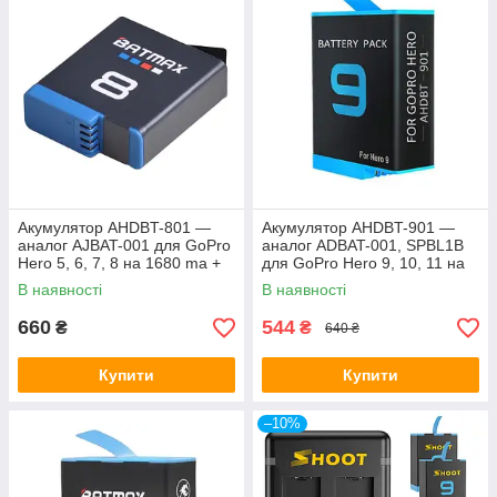
Акумулятор AHDBT-801 —
Акумулятор AHDBT-901 —
аналог AJBAT-001 для GoPro
аналог ADBAT-001, SPBL1B
Hero 5, 6, 7, 8 на 1680 ma +
для GoPro Hero 9, 10, 11 на
бокс для зберігання
1720 ma
В наявності
В наявності
660
544
₴
₴
640 ₴
Купити
Купити
–10%