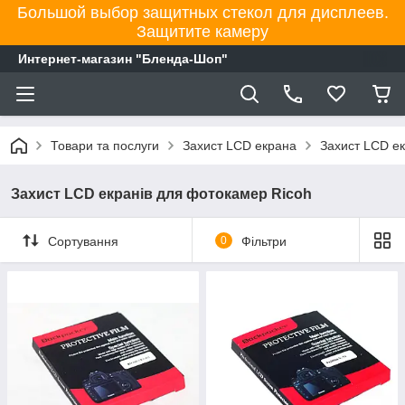
Большой выбор защитных стекол для дисплеев.
Защитите камеру
Интернет-магазин "Бленда-Шоп"
Товари та послуги
Захист LCD екрана
Захист LCD ек
Захист LCD екранів для фотокамер Ricoh
Сортування
0
Фільтри