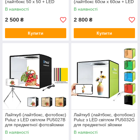
(лайтбокс 50 х 50 + LED
(лайтбокс 60см х 60см + LED
світло + стійка + 4 тла)
світло + стійка + 4 фони)
В наявності
В наявності
2 500
2 800
₴
₴
Купити
Купити
Лайткуб (лайтбокс, фотобокс)
Лайткуб (лайтбокс, фотобокс)
Puluz з LED світлом PU5027B
Puluz з LED світлом PU5032G
для предметної фотозйомки
для предметної зйомки
(макрозйомки) 25 х 25 х 25
(макрозйомки) 30 х 30 х 30
В наявності
В наявності