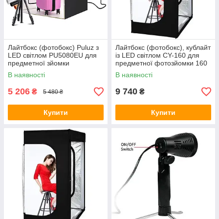
Лайтбокс (фотобокс) Puluz з
Лайтбокс (фотобокс), кублайт
LED світлом PU5080EU для
із LED світлом CY-160 для
предметної зйомки
предметної фотозйомки 160
(макрозйомки) 80 х 80 х 80
x 120 x 80 см
В наявності
В наявності
5 206
9 740
₴
₴
5 480 ₴
Купити
Купити