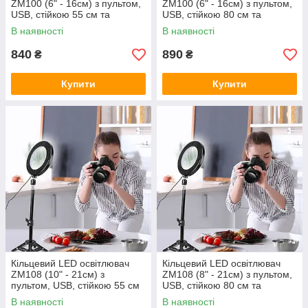
ZM100 (6" - 16см) з пультом,
ZM100 (6" - 16см) з пультом,
USB, стійкою 55 см та
USB, стійкою 80 см та
шарніром для предметної
шарніром для предметної
В наявності
В наявності
зйомки
зйомки
840
890
₴
₴
Купити
Купити
Кільцевий LED освітлювач
Кільцевий LED освітлювач
ZM108 (10" - 21см) з
ZM108 (8" - 21см) з пультом,
пультом, USB, стійкою 55 см
USB, стійкою 80 см та
та шарніром для предметної
шарніром для предметної
В наявності
В наявності
зйомки
зйомки