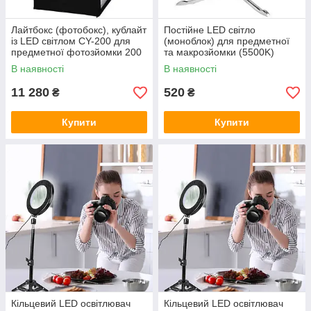
Лайтбокс (фотобокс), кублайт
Постійне LED світло
із LED світлом CY-200 для
(моноблок) для предметної
предметної фотозйомки 200
та макрозйомки (5500K)
x 120 x 100 см
В наявності
В наявності
11 280
520
₴
₴
Купити
Купити
Кільцевий LED освітлювач
Кільцевий LED освітлювач