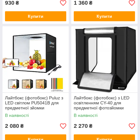
930
1 360
₴
₴
Купити
Купити
Лайтбокс (фотобокс) Puluz з
Лайтбокс (фотобокс) з LED
LED світлом PU5041B для
освітленням CY-40 для
предметної зйомки
предметної фотозйомки
(макрозйомки) 40 х 40 х 40
(макрозйомки) 40 х 40 х 40
В наявності
В наявності
2 080
2 270
₴
₴
Купити
Купити