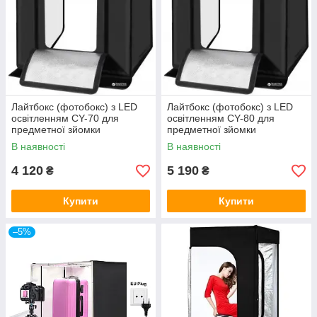
Лайтбокс (фотобокс) з LED
Лайтбокс (фотобокс) з LED
освітленням CY-70 для
освітленням CY-80 для
предметної зйомки
предметної зйомки
(макрозйомки) 70 х 70 х 70
(макрозйомки) 80 х 80 х 80
В наявності
В наявності
4 120
5 190
₴
₴
Купити
Купити
–5%