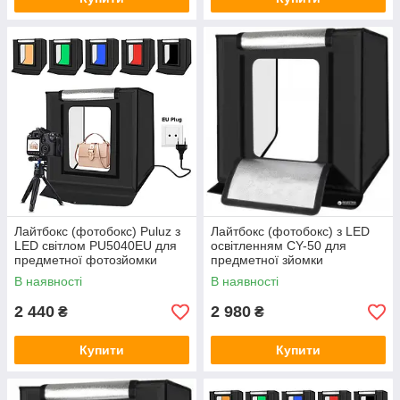
Лайтбокс (фотобокс) Puluz з
Лайтбокс (фотобокс) з LED
LED світлом PU5040EU для
освітленням CY-50 для
предметної фотозйомки
предметної зйомки
(макрозйомки) 40 х 40 х 40
(макрозйомки) 50 х 50 х 50
В наявності
В наявності
2 440
2 980
₴
₴
Купити
Купити