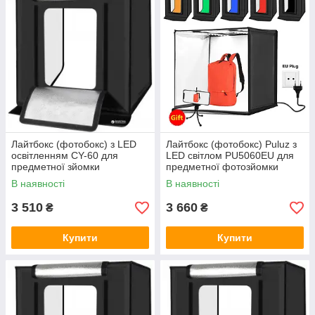
Лайтбокс (фотобокс) з LED
Лайтбокс (фотобокс) Puluz з
освітленням CY-60 для
LED світлом PU5060EU для
предметної зйомки
предметної фотозйомки
(макрозйомки) 60 х 60 х 60
(макрозйомки) 60 х 60 х 60
В наявності
В наявності
3 510
3 660
₴
₴
Купити
Купити