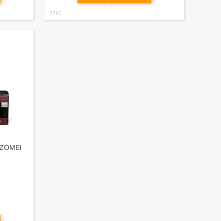
3780
р ZOMEI