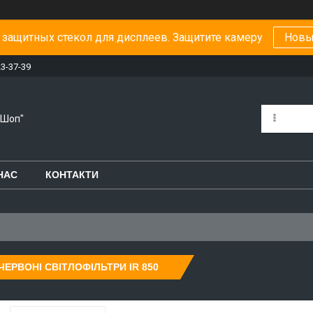
защитных стекол для дисплеев. Защитите камеру
Новы
23-37-39
-Шоп"
НАС
КОНТАКТИ
ЧЕРВОНІ СВІТЛОФІЛЬТРИ IR 850