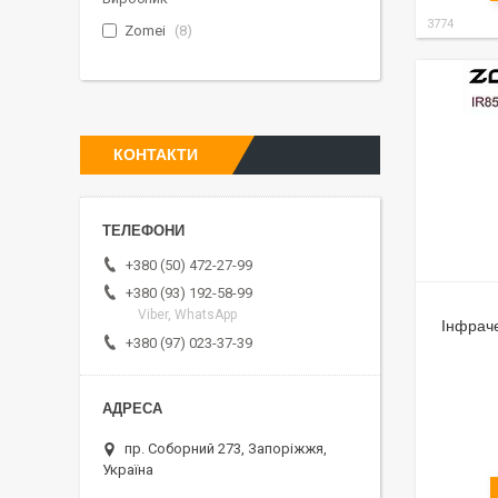
3774
Zomei
8
КОНТАКТИ
+380 (50) 472-27-99
+380 (93) 192-58-99
Viber, WhatsApp
Інфрач
+380 (97) 023-37-39
пр. Соборний 273, Запоріжжя,
Україна