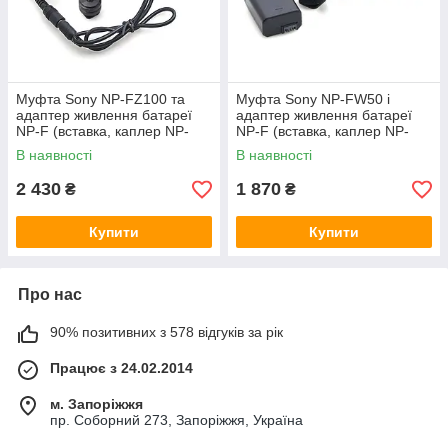
Муфта Sony NP-FZ100 та
Муфта Sony NP-FW50 і
адаптер живлення батареї
адаптер живлення батареї
NP-F (вставка, каплер NP-
NP-F (вставка, каплер NP-
FZ100) для Sony
FW50) для Sony
В наявності
В наявності
2 430
1 870
₴
₴
Купити
Купити
Про нас
90% позитивних з 578 відгуків за рік
Працює з 24.02.2014
м. Запоріжжя
пр. Соборний 273, Запоріжжя, Україна