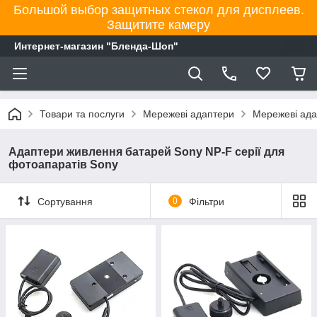
Большой выбор защитных стекол для дисплеев.
Защитите камеру
Интернет-магазин "Бленда-Шоп"
Товари та послуги
Мережеві адаптери
Мережеві ада
Адаптери живлення батарей Sony NP-F серії для
фотоапаратів Sony
Сортування
0
Фільтри