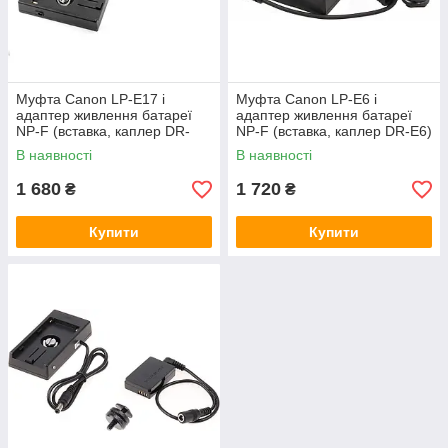
Муфта Canon LP-E17 і
Муфта Canon LP-E6 і
адаптер живлення батареї
адаптер живлення батареї
NP-F (вставка, каплер DR-
NP-F (вставка, каплер DR-E6)
E17)
для EOS R, EOS R5, EOS R6
В наявності
В наявності
1 680
1 720
₴
₴
Купити
Купити